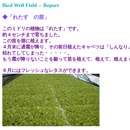
Bird Well Field -- Report
◆「れたす の苗」
このミドリの植物は「れたす」です。
約４センチまで育ちました。
この苗を畑に植えます。
４月末に遅霜が降り、その前日植えたキャベツは「しんなり
枯れてしてしまった・・・・・。
もう霜が降りないことを願って苗を植えて、植えて、植えま
６月にはフレッシュなレタスができます。