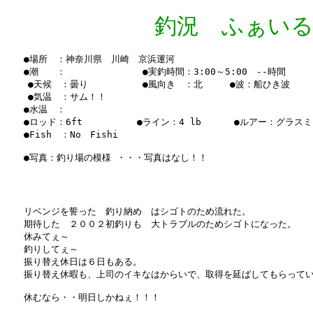
釣況 ふぁいる Vo
　　●場所　：神奈川県　川崎　京浜運河

　　●潮　　： 　　　　　   　●実釣時間：3:00～5:00　--時間

    ●天候　：曇り　　　　　　●風向き　：北　　　●波：船ひき波　

    ●気温　：サム！！

　　●水温　：　

　　●ロッド：6ft　　　　　　●ライン：4 lb　　　 ●ルアー：グラスミ
　　●Fish　：No　Fishi

　　●写真：釣り場の模様 ・・・写真はなし！！    
　　リベンジを誓った　釣り納め　はシゴトのため流れた。

　　期待した　２００２初釣りも　大トラブルのためシゴトになった。

　　休みてぇ～

　　釣りしてぇ～

　　振り替え休日は６日もある。

　　振り替え休暇も、上司のイキなはからいで、取得を延ばしてもらってい
　　休むなら・・明日しかねぇ！！！
