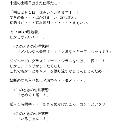
　　来週の土曜日はまた仕事だし・・・・

　　「明日２月１日　休みいただきます！！！」

　　でその夜・・・出かけました 京浜運河。

　　初釣りが・・・京浜運河・・・・・・まぁいい。

　　で3:00AM現地着。

　　しかしサムい！！！。

　　　☆このときの心理状態

　　　　「メバルなら楽勝！！」「大漁ならキープしちゃう？？」

　　ジグヘッドにグラスミノー・・シラスをつけ、１投！！！

　　しかし、アタリがまったくなし。

　　これでもか、とキャストを繰り返すがじぇんじぇんだめ・・・・

　　禁断の立ち入り禁止区域でも・・ダメ・・・。

　　　☆このときの心理状態

　　　　「せめて１尾！！」

　　延々１時間半・・・あきらめかけたころ　ゴン！とアタリ　

　　　☆このときの心理状態

　　　　「いるじゃん！！」
