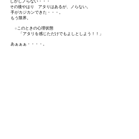
   しかしノらない・・・

   その後やはり　アタりはあるが、ノらない。

　　手がカジカンできた・・・。

　　もう限界。

　　　☆このときの心理状態

　　　　「アタリを感じただけでもよしとしよう！！」

　　あぁぁぁ・・・・。　　
