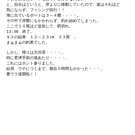
　と、自分はというと、岸よりに移動していたので、波はそれほど

　気にならず、フィシング続行！！

　海に出ているボートは３～４艘・・・・。

　その中で岸際にもかかわらず、釣れ始めてしまった。

　ここで１０尾ほど追加して、餌切れ。

　13:30　終了。

　キスの結果　１２～２３cm　３３尾　。

　まぁまぁの釣果でした。

　しかし、帰りは大渋滞・・・・。

　特に君津手前の湊あたり・・・・。

　これにはホント参りました。

　結局　ウチにつくまで、都合５時間もかかった・・・。

　要ウラ道開拓！！
