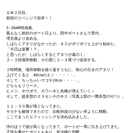
　ＧＷ２日目。

　前回のリベンジで岩井！！

　5:30AM現地着。

　風もなく絶好のボート日より。田中ボートさんで受付。

　湾北側より攻める。

　しばらくアタリがなかったが、キスがポツポツと上がり始めた。

　「今日は楽勝！？」

　と思ったが、しばらくするとアタリが遠のく。

　２～３回場所移動、その度に２～３尾づつ追加する。

　２時間後、場所移動を繰り返すうちに、快心の引きのアタリ！

　上げてくると　40cmのエソ・・・・・。

　そして、ちっちゃいマゴチ20cm・・・・。

　どちらもリリース。　

　ヒメジ、ホウボウ、カワハギと魚種が増えていく～

　そして、超良型の２３センチのキス（写真上部の一際良型のやつ）。

　１１：３０風が強くなってきた。

　サカナも確保できたので、比較的波の少ない岸よりに移動。

　ここでまったりフィッシングを決め込みました。

　沖のほうで波が高くなってきて、ボートが一斉に引き上げてきた。

　子供を乗せたボートもあり、皆冷静な判断。
