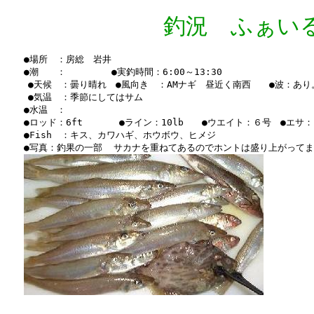
釣況 ふぁいる Vo
　　●場所　：房総　岩井

　　●潮　　：　　　　　●実釣時間：6:00～13:30　

    ●天候　：曇り晴れ　●風向き　：AMナギ　昼近く南西　　●波：あり。
    ●気温　：季節にしてはサム

　　●水温　：　

　　●ロッド：6ft　　　　●ライン：10lb　　●ウエイト：６号　●エサ：
　　●Fish　：キス、カワハギ、ホウボウ、ヒメジ

　　●写真：釣果の一部  サカナを重ねてあるのでホントは盛り上がってます