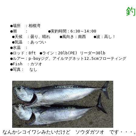
釣
　　●場所　：相模湾

　　●潮　　：　　　　　●実釣時間：6:30～14:00　

    ●天候　：曇り、晴れ    ●風向き：南西　　●波：高し！　

    ●気温　：あっつい

　　●水温　：　

　　●ロッド：8ft　●ライン：20lb(PE) リーダー30lb

　　●ルアー：p-boyジグ、アイルマグネット12.5cmフローティング

　　●Fish　：カツオ

　　●写真：  なし

なんかシコイワシみたいだけど ソウダガツオ です・・