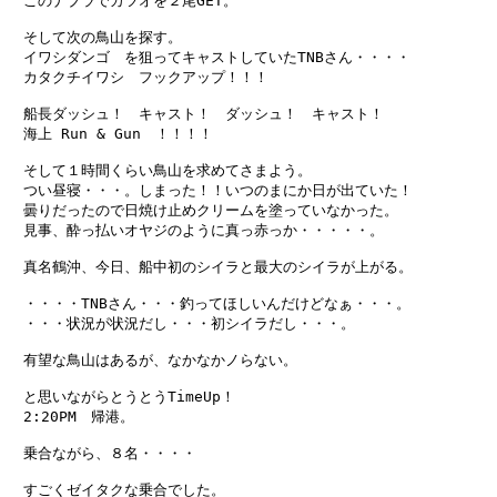
　このナブラでカツオを２尾GET。

　そして次の鳥山を探す。

　イワシダンゴ　を狙ってキャストしていたTNBさん・・・・

　カタクチイワシ　フックアップ！！！

　船長ダッシュ！　キャスト！　ダッシュ！　キャスト！

　海上 Run & Gun　！！！！

　そして１時間くらい鳥山を求めてさまよう。

　つい昼寝・・・。しまった！！いつのまにか日が出ていた！

　曇りだったので日焼け止めクリームを塗っていなかった。

　見事、酔っ払いオヤジのように真っ赤っか・・・・・。

　真名鶴沖、今日、船中初のシイラと最大のシイラが上がる。

　・・・・TNBさん・・・釣ってほしいんだけどなぁ・・・。

　・・・状況が状況だし・・・初シイラだし・・・。

　有望な鳥山はあるが、なかなかノらない。　

　と思いながらとうとうTimeUp！

　2:20PM　帰港。

　乗合ながら、８名・・・・

　すごくゼイタクな乗合でした。
