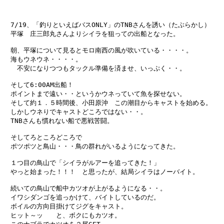
　7/19、「釣りといえばバスONLY」のTNBさんを誘い（たぶらかし）

　平塚　庄三郎丸さんよりシイラを狙っての出船となった。

　朝、平塚について見るとモロ南西の風が吹いている・・・・。

　海もウネウネ・・・・。

　　不安になりつつもタックル準備を済ませ、いっぷく・・。　

　そして6:00AM出船！

　ポイントまで遠い・・というかウネっていて魚を探せない。

　そして約１．５時間後、小田原沖　この潮目からキャストを始める。

　しかしウネりでキャストどころではない・・。

　TNBさんも慣れない船で悪戦苦闘。

　そしてろところどころで

　ポツポツと鳥山・・・鳥の群れがいるようになってきた。

　１つ目の鳥山で「シイラがルアーを追ってきた！」

　やっと始まった！！！　と思ったが、結局シイラはノーバイト。

　続いての鳥山で船中カツオが上がるようになる・・。

　イワシダンゴを追っかけて、バイトしているのだ。

　ボイルの方向目掛けてジグをキャスト。

　ヒット～ッ　　と、ボクにもカツオ。
