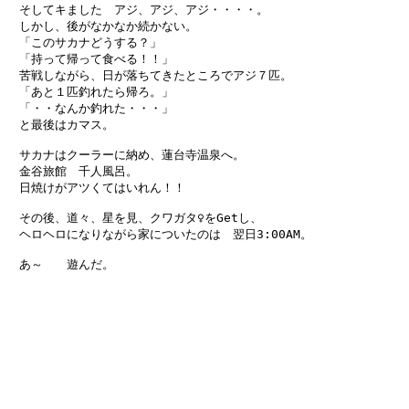
　そしてキました　アジ、アジ、アジ・・・・。

　しかし、後がなかなか続かない。

　「このサカナどうする？」

　「持って帰って食べる！！」

　苦戦しながら、日が落ちてきたところでアジ７匹。

　「あと１匹釣れたら帰ろ。」

　「・・なんか釣れた・・・」

　と最後はカマス。

　サカナはクーラーに納め、蓮台寺温泉へ。

　金谷旅館　千人風呂。

　日焼けがアツくてはいれん！！

　その後、道々、星を見、クワガタ♀をGetし、

　ヘロヘロになりながら家についたのは　翌日3:00AM。

　あ～　　遊んだ。
