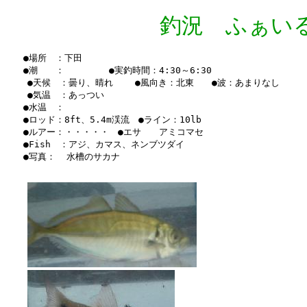
釣況 ふぁいる Vo
　　●場所　：下田

　　●潮　　：　　　　　●実釣時間：4:30～6:30　

    ●天候　：曇り、晴れ    ●風向き：北東　　●波：あまりなし　

    ●気温　：あっつい

　　●水温　：　

　　●ロッド：8ft、5.4m渓流　●ライン：10lb

　　●ルアー：・・・・・　●エサ　　アミコマセ

　　●Fish　：アジ、カマス、ネンブツダイ

　　●写真：  水槽のサカナ
