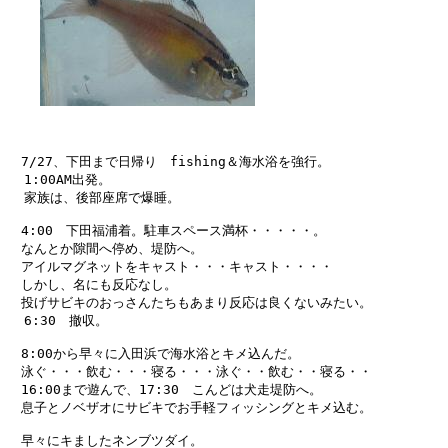
　7/27、下田まで日帰り　fishing＆海水浴を強行。

  1:00AM出発。

  家族は、後部座席で爆睡。

　4:00　下田福浦着。駐車スペース満杯・・・・・。

　なんとか隙間へ停め、堤防へ。

　アイルマグネットをキャスト・・・キャスト・・・・

　しかし、名にも反応なし。

　投げサビキのおっさんたちもあまり反応は良くないみたい。

  6:30　撤収。

　8:00から早々に入田浜で海水浴とキメ込んだ。

　泳ぐ・・・飲む・・・寝る・・・泳ぐ・・飲む・・寝る・・

　16:00まで遊んで、17:30　こんどは犬走堤防へ。

　息子とノベザオにサビキでお手軽フィッシングとキメ込む。

　早々にキましたネンブツダイ。
