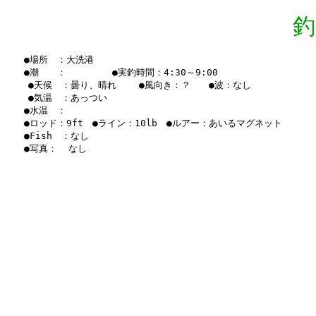
釣
　　●場所　：大洗港

　　●潮　　：　　　　　●実釣時間：4:30～9:00　

    ●天候　：曇り、晴れ    ●風向き：？　　●波：なし　

    ●気温　：あっつい

　　●水温　：　

　　●ロッド：9ft　●ライン：10lb　●ルアー：あいるマグネット　

　　●Fish　：なし

　　●写真：  なし
