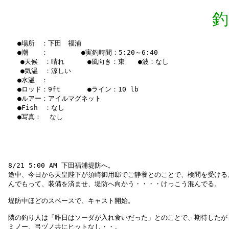
釣
　　●場所　：下田　福浦

　　●潮　　：　　　　　●実釣時間：5:20～6:40　

    ●天候　：晴れ 　   ●風向き：東　　●波：なし　

    ●気温　：涼しい　

　　●水温　：　

　　●ロッド：9ft     　●ライン：10 lb

　　●ルアー：アイルマグネット

　　●Fish　：なし

 8/21 5:00 AM 下田福浦堤防へ。

 途中、今日から天皇陛下が須崎御用邸でご静養とのことで、検問を受ける。
 んでもって、装備を済ませ、堤防へ向かう・・・・けっこう混んでる。

 堤防中ほどのスペースで、キャスト開始。

 隣の釣り人は「昨日はソーダが入れ食いだった」とのことで、期待したが

 ミノー、弓ヅノ共にヒットなし・・。
