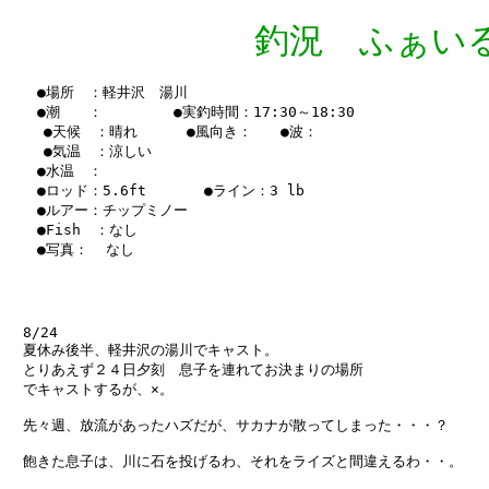
釣況 ふぁいる Vo
　　●場所　：軽井沢　湯川

　　●潮　　：　　　　　●実釣時間：17:30～18:30　

    ●天候　：晴れ 　   ●風向き：　　●波：　

    ●気温　：涼しい　

　　●水温　：　

　　●ロッド：5.6ft     　●ライン：3 lb

　　●ルアー：チップミノー

　　●Fish　：なし

　8/24

　夏休み後半、軽井沢の湯川でキャスト。

　とりあえず２４日夕刻　息子を連れてお決まりの場所

　でキャストするが、×。

　先々週、放流があったハズだが、サカナが散ってしまった・・・？

　飽きた息子は、川に石を投げるわ、それをライズと間違えるわ・・。
