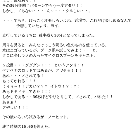
よし！反応あり！！

その30分後同じパターンでもう一度アタリ！！　　

しかし、ノらない・・・ ん～・・・クルしい・・。

・・・でもさ、けっこうオモしろいよね。近場で、これだけ楽しめるなんて
      予想していたより、ヨイ。

走行しているうちに 後半残り30分となってしまった。

周りを見ると、みんなけっこう明るい色のものを使っている。

水はニゴっているが、ダーク系を試してみよう・・ と、

クロに少しラメの入ったマイクロスプーンをキャスト。

２投目・・・グググン！！！ というアタリ！！

ペナペナのロッドではあるが、アワせる！！！

あれ・・・ノされてる！

もってかれる！！！

うぅぅ～！！デカい？？？ イトウ！？！？！

あぁドキドキしてきた！！！

しかしである・・30秒ほどやりとりして、ノされて、バれた！！

あぁぁ！

クやしい！！！

その後いろいろ試みるが、ノーヒット。

終了時刻の16:00を迎えた。
