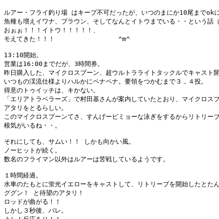
ルアー・フライ釣り場 はキープ不可だったが、いつのまにか10尾までokに
魚種も増えイワナ、ブラウン、そしてなんとイトウまでいる・・という話（
おぉぉ！！！イトウ！！！！！、

モえてきた！！！　　　　　　　　　　^m^

13:10開始。

営業は16:00までだが、3時間券。

昨日購入した、マイクロスプーン、超ウルトラライトタックルでキャスト開
いつもの渓流仕様よりハルかにペナペナ。要領をつかむまで３，４投。

得意のトゥイッチは、キかない。

「エリアトラベラーズ」で村田基さんが案内していたとおり、マイクロスプ
アタリをとるらしい。

このマイクロスプーンてさ、すんげービミョーな泳ぎをするからリトリーブ
根気がいるね・・。 

それにしても、サムい！！ しかも向かい風。

ノーヒットが続く。

数名のフライマン以外はルアーは苦戦しているようです。

１時間経過。

水車のたもとに蛍光イエローをキャストして、リトリーブを開始したとたん
ググン！ と待望のアタリ！

ロッドが曲がる！！

しかし３秒後、バレ。
