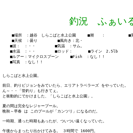
釣況 ふぁいる Vo
    ■場所　：越谷　しらこばと水上公園　　　■潮　　：　　　　　　■実釣時
    ■天候　：曇り 　　　 　■風向き：北・

　　■波：　：・・　　　　　■気温　：サム。

　　■水温　：・・　　　　　■ロッド：　　　　■ライン　2.5lb　

　　■ルアー：マイクロスプーン　　　■Fish　：なし！！

　　■写真　：なし！！

しらこばと水上公園。

前日、釣りビジョンをみていたら、エリアトラベラーズ をやっていた。

ん～・・「管釣り」も行きてぇ。

と衝動的にでかけました、「しらこばと水上公園」。

夏の間は完全なレジャープール。 

晩秋～早春 は このプールが「カンツリ」になるのだ。

一時期、通った時期もあったが、ついつい遠くなっていた。

午後からまったり出かけてみる。 ３時間で 1600円。
