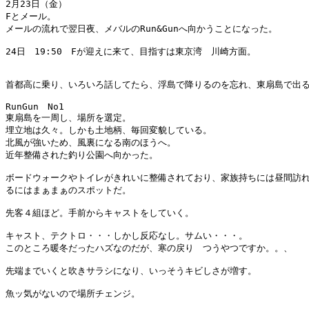
2月23日（金）

Fとメール。

メールの流れで翌日夜、メバルのRun&Gunへ向かうことになった。

24日　19:50　Fが迎えに来て、目指すは東京湾　川崎方面。

首都高に乗り、いろいろ話してたら、浮島で降りるのを忘れ、東扇島で出る
RunGun　No1

東扇島を一周し、場所を選定。

埋立地は久々。しかも土地柄、毎回変貌している。

北風が強いため、風裏になる南のほうへ。

近年整備された釣り公園へ向かった。

ボードウォークやトイレがきれいに整備されており、家族持ちには昼間訪れ
るにはまぁまぁのスポットだ。

先客４組ほど。手前からキャストをしていく。

キャスト、テクトロ・・・しかし反応なし。サムい・・・。

このところ暖冬だったハズなのだが、寒の戻り　つうやつですか。。、

先端までいくと吹きサラシになり、いっそうキビしさが増す。

魚ッ気がないので場所チェンジ。
