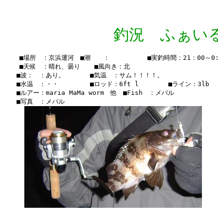
釣況 ふぁいる Vo
    ■場所　：京浜運河　■潮　　：　　　　　　■実釣時間：21：00～0:4
    ■天候　：晴れ、曇り  　■風向き：北

　　■波：　：あり。　　　　■気温　：サム！！！！。

　　■水温　：・・　　　　　■ロッド：6ft l      　■ライン：3lb

　　■ルアー：maria MaMa worm　他　■Fish　：メバル

　　■写真　：メバル
