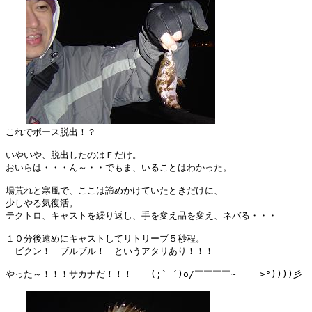
これでボース脱出！？

いやいや、脱出したのはＦだけ。

おいらは・・・ん～・・でもま、いることはわかった。

場荒れと寒風で、ここは諦めかけていたときだけに、

少しやる気復活。

テクトロ、キャストを繰り返し、手を変え品を変え、ネバる・・・

１０分後遠めにキャストしてリトリーブ５秒程。

　ビクン！　ブルブル！　というアタリあり！！！

やった～！！！サカナだ！！！　　(;`ｰ´)o/￣￣￣￣~　　 >°))))彡　