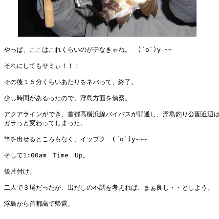
やっぱ、ここはこれくらいのがデなきゃね。　(´o`)y-~~

それにしてもサミぃ！！！

その後１５分くらいあたりをネバって、終了。

少し時間があるったので、浮島方面を偵察。

アクアラインができ、首都高横浜線バイパスが開通し、浮島釣り公園近辺は
ガラっと変わってしまった。

竿を出せるところもなく、イップク　(´o`)y-~~

そして1:00am　Time　Up。

後片付け。

二人で３尾だったが、出だしの不調を考えれば、まぁ良し・・としよう。
