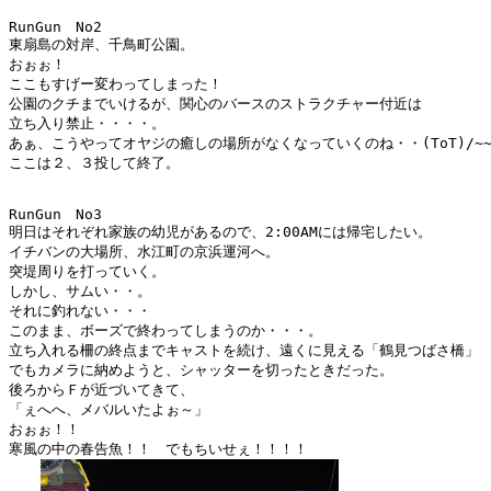
RunGun　No2

東扇島の対岸、千鳥町公園。

おぉぉ！

ここもすげー変わってしまった！

公園のクチまでいけるが、関心のバースのストラクチャー付近は

立ち入り禁止・・・・。

あぁ、こうやってオヤジの癒しの場所がなくなっていくのね・・(ToT)/~~~
ここは２、３投して終了。

RunGun　No3

明日はそれぞれ家族の幼児があるので、2:00AMには帰宅したい。

イチバンの大場所、水江町の京浜運河へ。

突堤周りを打っていく。

しかし、サムい・・。

それに釣れない・・・

このまま、ボーズで終わってしまうのか・・・。

立ち入れる柵の終点までキャストを続け、遠くに見える「鶴見つばさ橋」

でもカメラに納めようと、シャッターを切ったときだった。

後ろからＦが近づいてきて、

「ぇへへ、メバルいたよぉ～」

おぉぉ！！

寒風の中の春告魚！！　でもちいせぇ！！！！　
