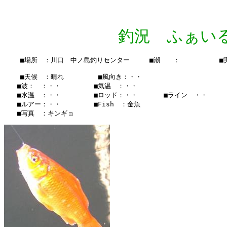
釣況 ふぁいる Vo
    ■場所　：川口　中ノ島釣りセンター　　　■潮　　：　　　　　　■実釣時
    ■天候　：晴れ 　　　 　■風向き：・・

　　■波：　：・・　　　　　■気温　：・・

　　■水温　：・・　　　　　■ロッド：・・　　　　■ライン　・・

　　■ルアー：・・　　　　　■Fish　：金魚
