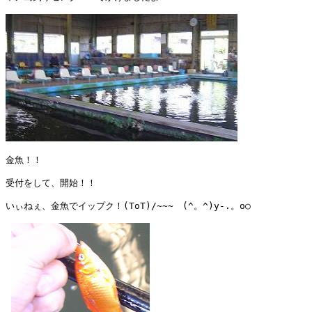
金魚！！

受付をして、開始！！

いぃねぇ、金魚でイップク！(ToT)/~~~　(^。^)y-.。o○
