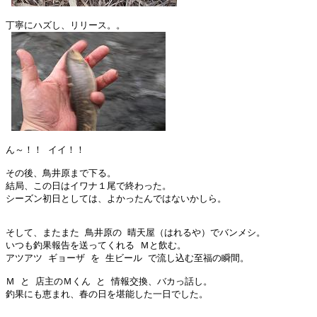
丁寧にハズし、リリース。。

ん～！！ イイ！！

その後、鳥井原まで下る。

結局、この日はイワナ１尾で終わった。

シーズン初日としては、よかったんではないかしら。

そして、またまた 鳥井原の 晴天屋（はれるや）でバンメシ。

いつも釣果報告を送ってくれる Ｍと飲む。

アツアツ ギョーザ を 生ビール で流し込む至福の瞬間。

Ｍ と 店主のＭくん と 情報交換、バカっ話し。

釣果にも恵まれ、春の日を堪能した一日でした。
