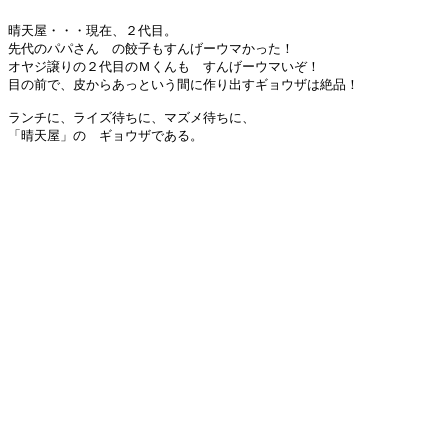
晴天屋・・・現在、２代目。

先代のパパさん　の餃子もすんげーウマかった！

オヤジ譲りの２代目のＭくんも　すんげーウマいぞ！

目の前で、皮からあっという間に作り出すギョウザは絶品！

ランチに、ライズ待ちに、マズメ待ちに、

「晴天屋」の　ギョウザである。
