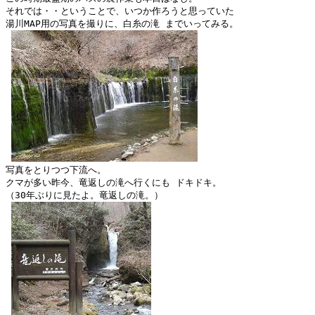
それでは・・ということで、いつか作ろうと思っていた

湯川MAP用の写真を撮りに、白糸の滝 までいってみる。

写真をとりつつ下流へ。

クマが多い昨今、竜返しの滝へ行くにも ドキドキ。 

（30年ぶりに見たよ。竜返しの滝。）
