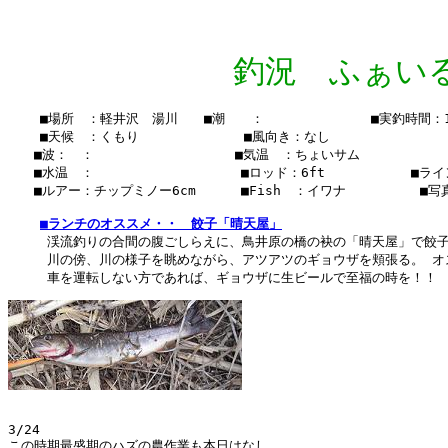
釣況 ふぁいる Vo
    ■場所　：軽井沢　湯川　　■潮　　：　　  　　　　　■実釣時間：14:
    ■天候　：くもり　　 　    　　■風向き：なし

　　■波：　：　　　　　　　　   　■気温　：ちょいサム

　　■水温　：    　　　　　  　 　■ロッド：6ft 　　　　　　■ライン
　　■ルアー：チップミノー6cm　    ■Fish　：イワナ      　　■写
■ランチのオススメ・・　餃子「晴天屋」
　　　渓流釣りの合間の腹ごしらえに、鳥井原の橋の袂の「晴天屋」で餃子
　　　川の傍、川の様子を眺めながら、アツアツのギョウザを頬張る。 オ
3/24

この時期最盛期のハズの農作業も本日はなし。
