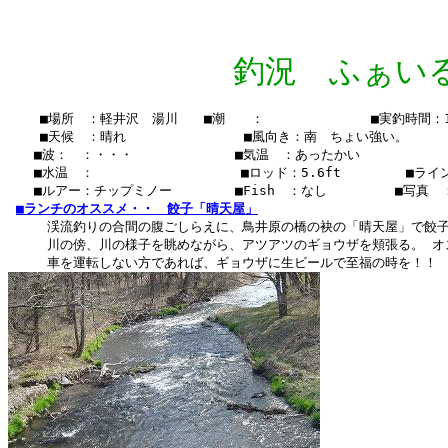
釣況 ふぁいる Vo
    ■場所　：軽井沢　湯川　　■潮　　：　　  　　　　　■実釣時間：13:
    ■天候　：晴れ　　　 　    　　■風向き：南　ちょい強い。

　　■波：　：・・・　　　　　   　■気温　：あったかい

　　■水温　：    　　　　　  　 　■ロッド：5.6ft　　　　　■ライン　
　　■ルアー：チップミノー　　　   ■Fish　：なし　　  　　■写真　
■ランチのオススメ・・　餃子「晴天屋」
　　　渓流釣りの合間の腹ごしらえに、鳥井原の橋の袂の「晴天屋」で餃子
　　　川の傍、川の様子を眺めながら、アツアツのギョウザを頬張る。 オ