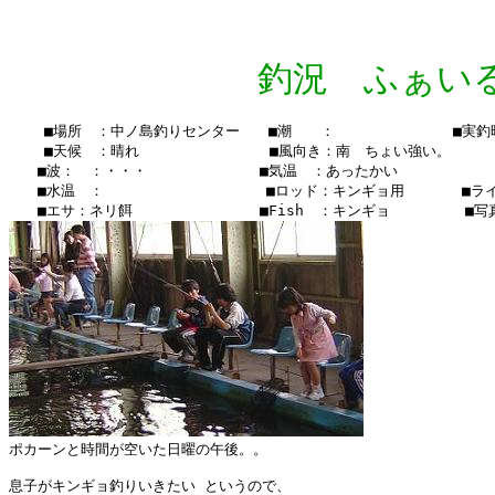
釣況 ふぁいる Vo
    ■場所　：中ノ島釣りセンター　　■潮　　：　　  　　　　　■実釣時間：
    ■天候　：晴れ　　　 　    　　■風向き：南　ちょい強い。

　　■波：　：・・・　　　　　   　■気温　：あったかい

　　■水温　：    　　　　　  　 　■ロッド：キンギョ用　　　　■ライ
ポカーンと時間が空いた日曜の午後。。

息子がキンギョ釣りいきたい というので、
