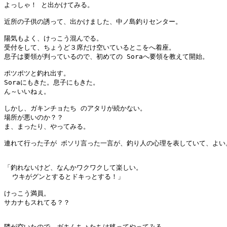
よっしゃ！ と出かけてみる。

近所の子供の誘って、出かけました、中ノ島釣りセンター。

陽気もよく、けっこう混んでる。

受付をして、ちょうど３席だけ空いているとこをへ着座。

息子は要領が判っているので、初めての Soraへ要領を教えて開始。

ポツポツと釣れ出す。

Soraにもきた。息子にもきた。

ん～いいねぇ。 

しかし、ガキンチョたち のアタリが続かない。

場所が悪いのか？？

ま、まったり、やってみる。

連れて行った子が ボソリ言った一言が、釣り人の心理を表していて、よい。
「釣れないけど、なんかワクワクして楽しい。

  ウキがグンとするとドキっとする！」

けっこう満員。

サカナもスれてる？？

隣が空いたので、ガキんちょたちは移ってやってみる。
