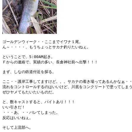
ゴールデンウィーク・・ここまでイワナ１尾。

ん～・・・・、もうちょっとサカナ釣りたいねぇ。

ということで、5:00AM起き。

Ｆからの連絡で、実績の多い、長倉神社前へ出撃！！！

まず、しなの鉄道付近を探る。

ここ・・護岸工事してますけど。。。サカナの着き場ってあるんかなぁ・・
流れをコントロールするのはいいけど、川底をコンクリートで塗ってしまう
ぜひヤメてもたいたいものだ。

と、数キャストすると、バイトあり！！！

いい引きだ！

・・・あ、・・バレてしまった。

反応はいいねぇ。

そして上流部へ。
