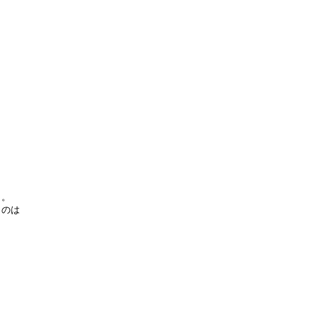
。

のは
