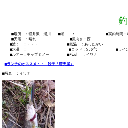
釣
    ■場所　：軽井沢　湯川　　■潮　　：　　  　　　　　■実釣時間：05:
    ■天候　：晴れ　　　 　    　　■風向き：西

　　■波：　：・・・　　　　　   　■気温　：あったかい

　　■水温　：    　　　　　  　 　■ロッド：5.6ft　　　　　■ライン　
　　■ルアー：チップミノー　　　   ■Fish　：イワナ  　　

■ランチのオススメ・・　餃子「晴天屋」
■写真　：イワナ
