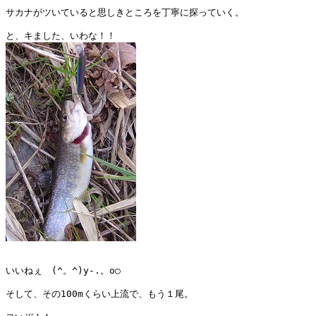
サカナがツいていると思しきところを丁寧に探っていく。

いいねぇ　(^。^)y-.。o○

そして、その100mくらい上流で、もう１尾。
