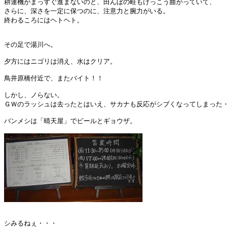
耕運機がまっすぐ進まないのと、田んぼの畦もけっこう曲がっていて、

さらに、深さを一定に保つのに、注意力と腕力がいる。

終わるころにはヘトヘト。

その足で湯川へ。

夕方にはニゴリは消え、水はクリア。

鳥井原橋付近で、またバイト！！

しかし、ノらない。

ＧＷのラッシュは去ったとはいえ、サカナも反応がシブくなってしまった・
バンメシは「晴天屋」でビールとギョウザ。

シみるねぇ・・・
