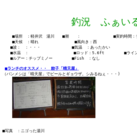
釣況 ふぁいる Vo
    ■場所　：軽井沢　湯川　　■潮　　：　　  　　　　　■実釣時間：
    ■天候　：晴れ　　　 　    　　■風向き：西

　　■波：　：・・・　　　　　   　■気温　：あったかい

　　■水温　：    　　　　　  　 　■ロッド：5.6ft　　　　　■ライン　
　　■ルアー：チップミノー　　　   ■Fish　：なし　　  　　

■ランチのオススメ・・　餃子「晴天屋」
（バンメシは「晴天屋」でビールとギョウザ。シみるねぇ・・・)

■写真　：ニゴった湯川
