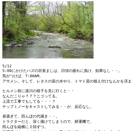
5/12

5:00にかけたハズの目覚ましは、日頃の疲れに負け、効果なし・・。

気がつけば、7:00AM。

アサメシ。そして、レタスの苗の水やり、トマト苗の植え付けなんかを済ま
ヒルメシ前に湯川の様子を見に行くと・・

なんだこりゃ？？？ニゴってる。

上流で工事でもしてる・・・？

チップミノーをキャストしてみる・・が、反応なし。

昼過ぎて、田んぼの代掻き・・。

トラクターだと、深く掻けてしまうので、耕運機で。

田んぼを縦横に２回ずつ。
