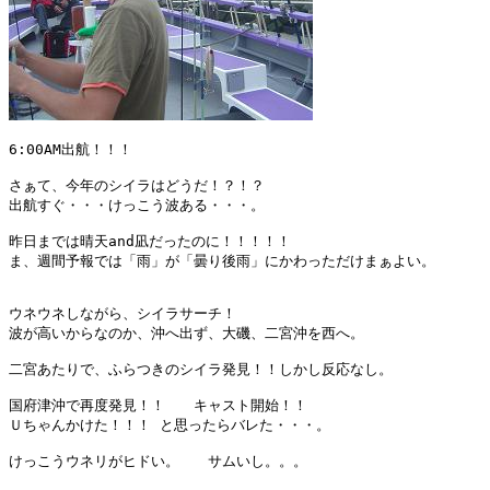
6:00AM出航！！！

さぁて、今年のシイラはどうだ！？！？

出航すぐ・・・けっこう波ある・・・。

昨日までは晴天and凪だったのに！！！！！

ま、週間予報では「雨」が「曇り後雨」にかわっただけまぁよい。

ウネウネしながら、シイラサーチ！

波が高いからなのか、沖へ出ず、大磯、二宮沖を西へ。

二宮あたりで、ふらつきのシイラ発見！！しかし反応なし。

国府津沖で再度発見！！　　キャスト開始！！

Ｕちゃんかけた！！！ と思ったらバレた・・・。

けっこうウネリがヒドい。　　サムいし。。。
