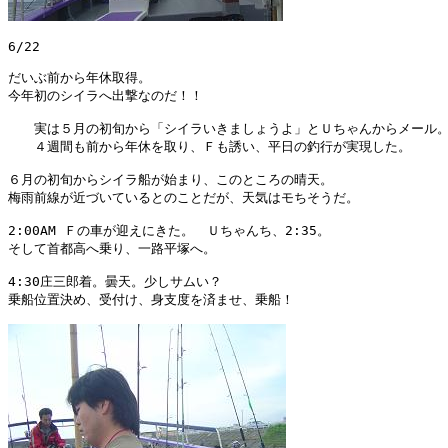
6/22 

だいぶ前から年休取得。

今年初のシイラへ出撃なのだ！！

　　実は５月の初旬から「シイラいきましょうよ」とＵちゃんからメール。
　　４週間も前から年休を取り、Ｆも誘い、平日の釣行が実現した。

６月の初旬からシイラ船が始まり、このところの晴天。

梅雨前線が近づいているとのことだが、天気はモちそうだ。

2:00AM Ｆの車が迎えにきた。　Ｕちゃんち、2:35。

そして首都高へ乗り、一路平塚へ。

4:30庄三郎着。曇天。少しサムい？

乗船位置決め、受付け、身支度を済ませ、乗船！
