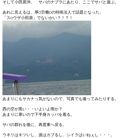
そして小田原沖。　サバのナブラにあたり、ここでサバと遊ぶ。

あれに見えるは、厚○労働○の特殊法人で話題となった、

あまりにもサカナっ気がないので、写真でも撮ってみたりする。

西の空が黒い・・いよいよ雨か？

あまりに寒いので下半身カッパを着る。

サバの群れを後に、再度東へ戻る。

ウネリはキツいし、波はカブるし、シイラはいねぇし・・・。
