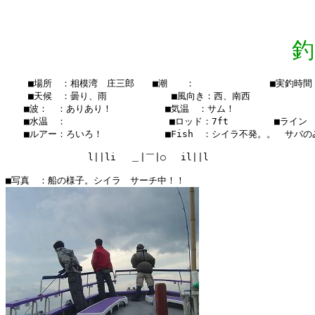
釣
    ■場所　：相模湾　庄三郎　　■潮　　：　　  　　　　　■実釣時間：6:
    ■天候　：曇り、雨　 　    　　■風向き：西、南西

　　■波：　：ありあり！　　　   　■気温　：サム！

　　■水温　：    　　　　　  　 　■ロッド：7ft　　　　　■ライン　20
　　■ルアー：ろいろ！　　　　　   ■Fish　：シイラ不発。。　サバの
　　　　　　　　　l||li　 ＿|￣|○　 il||l 　　
