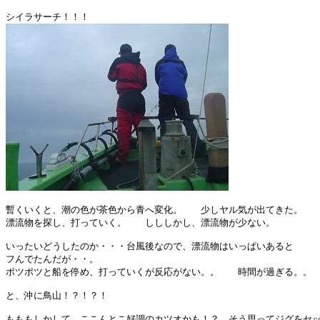
暫くいくと、潮の色が茶色から青へ変化。　　少しヤル気が出てきた。

漂流物を探し、打っていく。　　しししかし、漂流物が少ない。

いったいどうしたのか・・・台風後なので、漂流物はいっぱいあると

フんでたんだが・・。

ポツポツと船を停め、打っていくが反応がない。。　　時間が過ぎる。。

と、沖に鳥山！？！？！

もももしかして、ここんとこ好調のカツオかも！？　そう思ってジグをセッ