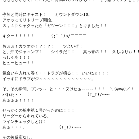
停船と同時にキャスト！　　カウントダウン10。

アオッってリトリーブ開始。

３，４回シャクったら「ガツーン！！！」とキました！！

キター！！！！！　　　　(;`ｰ´)o/￣￣￣￣ ~~~~~~~~~~　

おぉぉ！カツオか！？！？！　　ツよいぞ！

と、沖でジャ～ンプ！　　シイラだ！！　　真っ青の！！  久しぶりぃ！！
っしゃあ！！！

ヒューヒュー！！

気合いを入れて巻く・・ドラグが鳴る！！ いいねぇ！！！

イッキにドラブがジ～～～～～～～～～～～～～。

そ、その瞬間、プンッ～ と・・・ヌけたぁ～～～！！！　＼(◎o◎)／！

バれた・・　　　　　　　　　　　　　　　　(T_T)/~~~

あぁぁぁ！！！！

せっかくの船中第１号だったのに！！！

リーダーからキれている。

ラインチェックしとけ！

あぁ・・・。　　　　　　　　(T_T)/~~~

その後反応なし。
