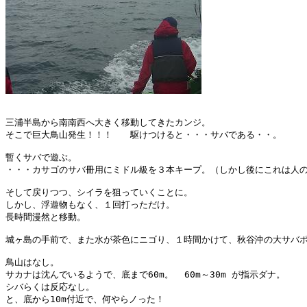
三浦半島から南南西へ大きく移動してきたカンジ。

そこで巨大鳥山発生！！！　　駆けつけると・・・サバである・・。

暫くサバで遊ぶ。

・・・カサゴのサバ冊用にミドル級を３本キープ。（しかし後にこれは人の
そして戻りつつ、シイラを狙っていくことに。

しかし、浮遊物もなく、１回打っただけ。

長時間漫然と移動。

城ヶ島の手前で、また水が茶色にニゴり、１時間かけて、秋谷沖の大サバポ
鳥山はなし。

サカナは沈んでいるようで、底まで60m。  60m～30m が指示ダナ。

シバらくは反応なし。

と、底から10m付近で、何やらノった！
