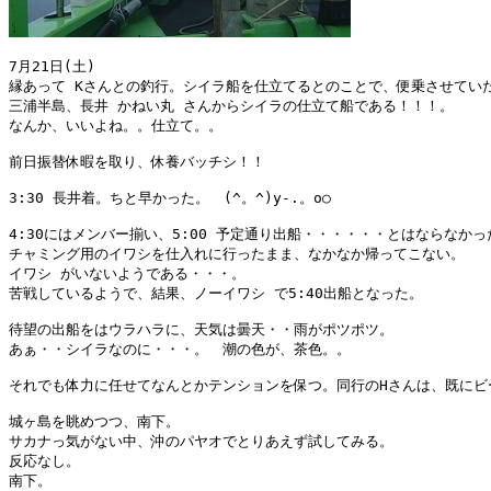
7月21日(土)

縁あって Kさんとの釣行。シイラ船を仕立てるとのことで、便乗させていた
三浦半島、長井 かねい丸 さんからシイラの仕立て船である！！！。

なんか、いいよね。。仕立て。。

前日振替休暇を取り、休養バッチシ！！

3:30 長井着。ちと早かった。　(^。^)y-.。o○

4:30にはメンバー揃い、5:00 予定通り出船・・・・・・とはならなかった
チャミング用のイワシを仕入れに行ったまま、なかなか帰ってこない。

イワシ がいないようである・・・。

苦戦しているようで、結果、ノーイワシ で5:40出船となった。

待望の出船をはウラハラに、天気は曇天・・雨がポツポツ。

あぁ・・シイラなのに・・・。　潮の色が、茶色。。

それでも体力に任せてなんとかテンションを保つ。同行のHさんは、既にビー
城ヶ島を眺めつつ、南下。 

サカナっ気がない中、沖のパヤオでとりあえず試してみる。

反応なし。

南下。
