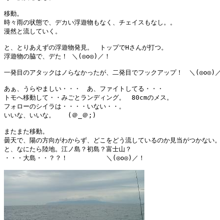
移動。

時々雨の状態で、デカい浮遊物もなく、チェイスもなし。。

漫然と流していく。

と、とりあえずの浮遊物発見。　トップでHさんが打つ。

浮遊物の脇で、デた！ ＼(◎o◎)／！

一発目のアタックはノらなかったが、二発目でフックアップ！　＼(◎o◎)／
あぁ、うらやましい・・・　あ、ファイトしてる・・・

トモへ移動して・・みごとランディング。　80cmのメス。

フォローのシイラは・・・・いない・・。

いいな、いいな。　　(＠_＠;)

またまた移動。

曇天で、陽の方向がわからず、どこをどう流しているのか見当がつかない。
と、なにたら陸地。江ノ島？初島？富士山？

・・・大島・・？？！　　　　　　＼(◎o◎)／！
