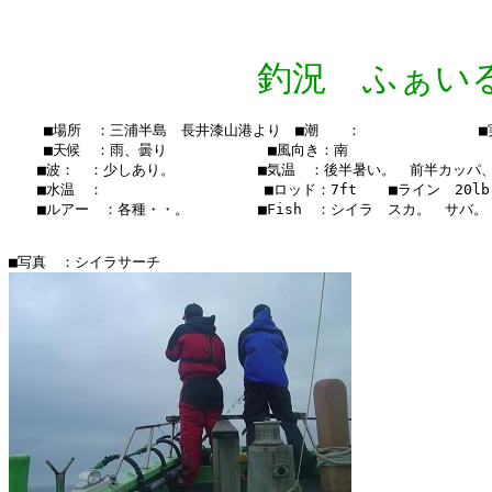
釣況 ふぁいる Vo
    ■場所　：三浦半島　長井漆山港より　■潮　　：　　  　　　　　■実釣
    ■天候　：雨、曇り　 　    　　■風向き：南

　　■波：　：少しあり。　　　   　■気温　：後半暑い。　前半カッパ、
　　■水温　：    　　　　　  　 　■ロッド：7ft  　■ライン　20lb 
　　■ルアー　：各種・・。　　　   ■Fish　：シイラ　スカ。　サバ。
