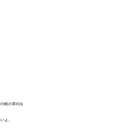
の畦の草刈を

いよ。
