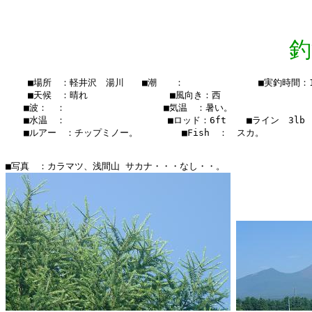
釣
    ■場所　：軽井沢　湯川　　■潮　　：　　  　　　　　■実釣時間：18：
    ■天候　：晴れ　　　 　    　　■風向き：西

　　■波：　：　　　　　　　　   　■気温　：暑い。

　　■水温　：    　　　　　  　 　■ロッド：6ft  　■ライン　3lb

　　■ルアー　：チップミノー。　　　   ■Fish　：　スカ。　
