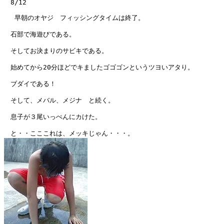
　8/12

　 早朝のオヤジ　フィッシングタイムは終了。

　石部で海遊びである。

　そしてお決まりのサビキである。

　始めてから20分ほどでキましたゴゴゴンというツヨいアタり。

　ブダイである！

　そして、メバル、メジナ　と続く。

　息子が３尾いっぺんにカけた。
