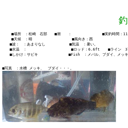
釣
    ■場所　：松崎　石部　　■潮　　：　　  　　　　　■実釣時間：11:0
    ■天候　：晴　　 　 　　   　 　■風向き：西

　　■波：　：あまりなし　　　   　 ■気温　：暑い。

　　■水温　：    　　　　　  　 　 ■ロッド：6.6ft  　■ライン　3l
　　■しかけ：サビキ　　　　　　　  ■Fish　：メバル、ブダイ、メッキ