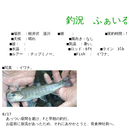
釣況 ふぁいる Vo
    ■場所　：軽井沢　湯川　　■潮　　：　　  　　　　　■実釣時間：5：
    ■天候　：晴れ　　　 　    　　■風向き：なし

　　■波：　：　　　　　　　　   　■気温　：暑い。

　　■水温　：    　　　　　  　 　■ロッド：6ft  　■ライン　3lb

　　■ルアー　：チップミノー。　　　   ■Fish　：　イワナ。　

8/17

　あっつい昼間を避け、Fと早朝の釣行。

　お盆前に放流があったため、それにあやかとうと、長倉神社前へ。
