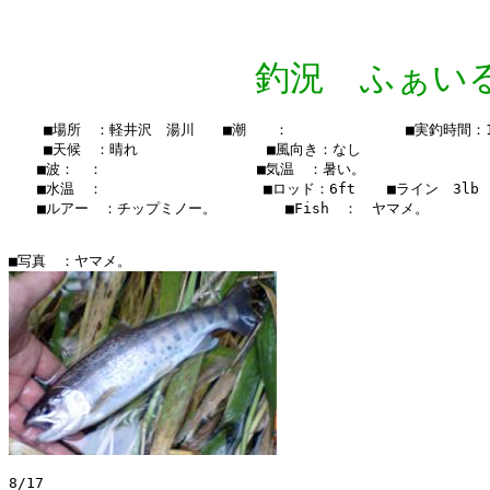
釣況 ふぁいる Vo
    ■場所　：軽井沢　湯川　　■潮　　：　　  　　　　　■実釣時間：17：
    ■天候　：晴れ　　　 　    　　■風向き：なし

　　■波：　：　　　　　　　　   　■気温　：暑い。

　　■水温　：    　　　　　  　 　■ロッド：6ft  　■ライン　3lb

　　■ルアー　：チップミノー。　　　   ■Fish　：　ヤマメ。　

8/17
