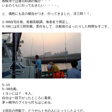
相模湾では連日好調の報が・・・

いまのうちに行っておきたい・・・・。

と、偶然にも足の都合がつき、行ってきました、庄三郎！！。

2:00自宅出発。首都高順調。海老名で用足し。

3:50には庄三郎到着。受付をして、出船前のまったりした時間をすごす。

5:15

5:30出船。

ミヨシには７，８人。

自分は一段下がったところに着座。

茅ヶ崎沖のブイから打ちはじめる。

４回目の停船で、どうやらトモの人にヒットしたようだ。
