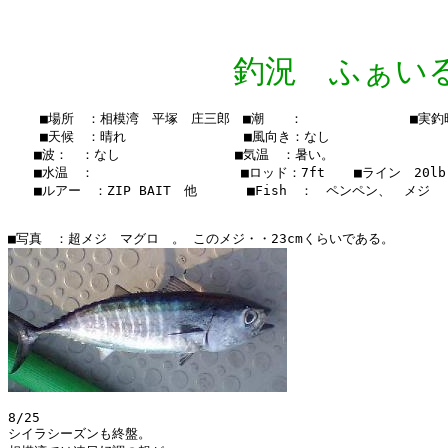
釣況 ふぁいる Vo
    ■場所　：相模湾　平塚　庄三郎　■潮　　：　　  　　　　　■実釣時間
    ■天候　：晴れ　　　 　    　　■風向き：なし

　　■波：　：なし　　　　　　   　■気温　：暑い。

　　■水温　：    　　　　　  　 　■ロッド：7ft  　■ライン　20lb
　　■ルアー　：ZIP BAIT　他　　   ■Fish　：　ペンペン、　メジ　

8/25

シイラシーズンも終盤。
