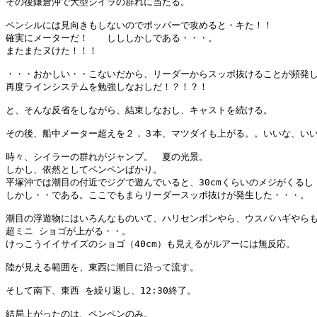
その後鎌倉沖で大型シイラの群れに当たる。

ペンシルには見向きもしないのでポッパーで攻めると・キた！！

確実にメーターだ！　　しししかしである・・・。

またまたヌけた！！！

・・・おかしい・・こないだから、リーダーからスッポ抜けることが頻発し
再度ラインシステムを勉強しなおしだ！？！？！

と、そんな反省をしながら、結束しなおし、キャストを続ける。

その後、船中メーター超えを２，３本、マツダイも上がる。。いいな、いい
時々、シイラーの群れがジャンプ。　夏の光景。

しかし、依然としてペンペンばかり。

平塚沖では潮目の付近でジグで遊んでいると、30cmくらいのメジがくるし・
しかし・・である。ここでもまらリーダースッポ抜けが発生した・・・。

潮目の浮遊物にはいろんなものいて、ハリセンボンやら、ウスバハギやらも
超ミニ ショゴが上がる・・。

けっこうイイサイズのショゴ（40cm）も見えるがルアーには無反応。

陸が見える範囲を、東西に潮目に沿って流す。

そして南下、東西 を繰り返し、12:30終了。

結局上がったのは、ペンペンのみ。
