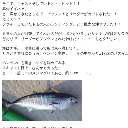
そこで、キャストそしていると・・ヒット！！！

幸先イイネェ。

と、寄せてきたところで、プッツン！とリーダーがカットされた！！

えぇぇ？？

ファイトしていたトモの人がランディング、と、巨大な沖サワラだ！！

ミヨシの人が目撃してくれたのだが、ボクがバラしたサカナも実は沖サワラ
どおりで、リーダーがプッツンされたわけだ・・。・　ちとクヤしい。

海はナギ。　潮目に沿って船は東へ流してく。

ときどき群れに会うも、ペンペン主体。　　その中やっと117cmのメスが上
ペンペンにも飽き、ジグを沈めてみる。

３キャスト目で、なんかカカった！

と・・・超ミニのメジマグロである。約23cm・・・。
