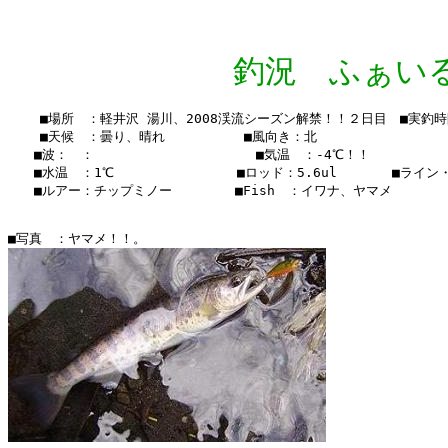
釣況 ふぁいる Vo
    ■場所　：軽井沢 湯川、2008渓流シーズン解禁！！２日目　■実釣時間：1
    ■天候　：曇り、晴れ 　    　　■風向き：北

　　■波：　：               　  　■気温　：-4℃！！

　　■水温　：1℃ 　　　　　  　 　■ロッド：5.6ul　　  　■ライン・・
　　■ルアー：チップミノー　　　   ■Fish　：イワナ、ヤマメ
