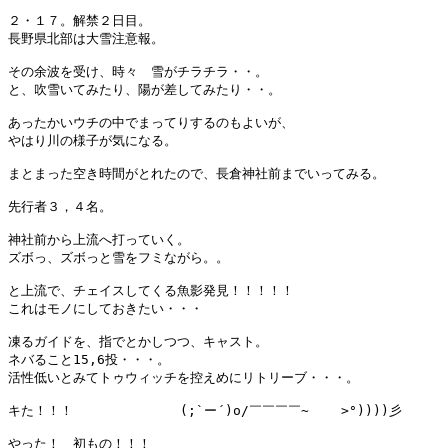
２・１７。解禁２日目。

長野県北部は大雪注意報。

その余波を受け、時々　雪がチラチラ・・。

と、吹雪いてみたり、陽が差してみたり・・。

あったかいウチの中でまってりするのもよいが、

やはり川の様子が気になる。

まとまった空き時間がとれたので、長倉神社前までいってみる。

先行者３，４名。

神社前から上流へ打っていく。

ズボっ、ズボっと雪をフミながら。。

と上流で、チェイスしてくる魚影発見！！！！！

これはモノにしておきたい・・・

凍るガイドを、指でとかしつつ、キャスト。

ネバること15,6投・・・。

活性低いとみてトゥウィッチを控えめにリトリーブ・・・。

キた！！！　　　　　　　  (;`ー´)o/￣￣￣￣~    >°))))彡 

やった！　初もの！！！
