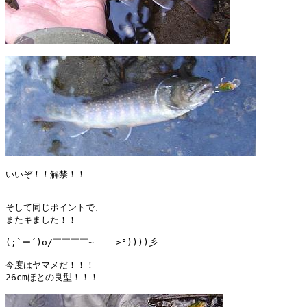
いいぞ！！解禁！！

そして同じポイントで、

またキました！！

(;`ー´)o/￣￣￣￣~    >°))))彡 

今度はヤマメだ！！！

26cmほとの良型！！！
