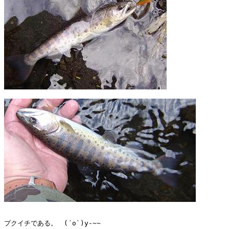
プクイチである。　(´o`)y-~~
