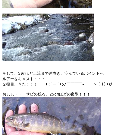
そして、50mほど上流まで遠巻き、淀んでいるポイントへ

ルアーをキャスト・・・

２投目、きた！！！　　(;`ー´)o/￣￣￣￣~    >°))))彡 
