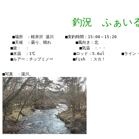
釣況 ふぁいる Vo
    ■場所　：軽井沢 湯川　   ■実釣時間：15:00～15:20

    ■天候　：曇り、晴れ 　    　　■風向き：北

　　■波：　：               　  　■気温　：・・

　　■水温　：1℃ 　　　　　  　 　■ロッド：5.6ul　　  　■ライン・・
　　■ルアー：チップミノー　　　   ■Fish　：スカ！
