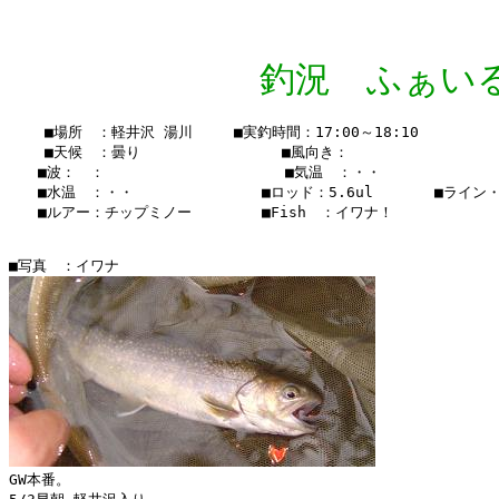
釣況 ふぁいる Vo
    ■場所　：軽井沢 湯川　   ■実釣時間：17:00～18:10

    ■天候　：曇り       　    　　■風向き：

　　■波：　：               　  　■気温　：・・

　　■水温　：・・　　　　　  　 　■ロッド：5.6ul　　  　■ライン・・
　　■ルアー：チップミノー　　　   ■Fish　：イワナ！

GW本番。
