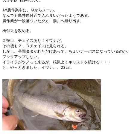
5/3早朝 軽井沢入り。

AM農作業中に、Ｍからメール。

なんでも鳥井原付近で入れ食いだったようである。

農作業が一段落ついた夕方、湯川へ繰り出す。

橋付近を攻める。

２投目、チェイスあり！イワナだ。

その後も２，３チェイスは見られる。

しかし、昼間タタかれただけあって、ちょいナーバスになっているのか、

フックアップしない。

イライラがツノって来るが、根気よくキャストを続ける・・・

と、やっときました、イワナ。。23cm。
