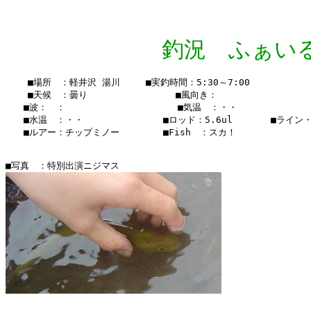
釣況 ふぁいる Vo
    ■場所　：軽井沢 湯川　   ■実釣時間：5:30～7:00

    ■天候　：曇り       　    　　■風向き：

　　■波：　：               　  　■気温　：・・

　　■水温　：・・　　　　　  　 　■ロッド：5.6ul　　  　■ライン・・
　　■ルアー：チップミノー　　　   ■Fish　：スカ！
