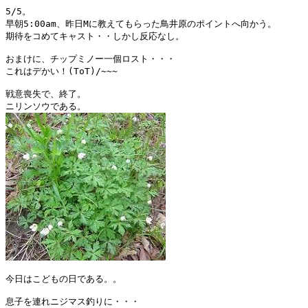
5/5。

早朝5:00am、昨日Mに教えてもらった鳥井原のポイントへ向かう。

期待をコめてキャスト・・しかし反応なし。

おまけに、チップミノー一個ロスト・・・

これはデかい！(ToT)/~~~

戦意喪失で、終了。

今日はこどもの日である。。

息子を連れニジマス釣りに・・・
