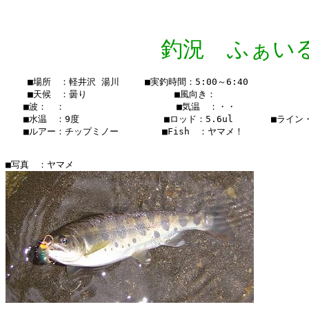
釣況 ふぁいる Vo
    ■場所　：軽井沢 湯川　   ■実釣時間：5:00～6:40

    ■天候　：曇り       　    　　■風向き：

　　■波：　：               　  　■気温　：・・

　　■水温　：9度　　　　　  　  　■ロッド：5.6ul　　  　■ライン・・
　　■ルアー：チップミノー　　　   ■Fish　：ヤマメ！
