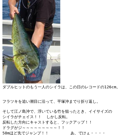
ダブルヒットのもう一人のシイラは、この日のレコードの126cm。

フラツキを追い潮目に沿って、平塚沖までり折り返し。

そして江ノ島沖で、浮いている竹を狙ったとき、イイサイズの

シイラがチェイス！！  しかし反転。

反転した方向にキャストすると、フックアップ！！

ドラグがジ～～～～～～～～～！！

50mほど先でジャンプ！！         あ、でけぇ・・・・
