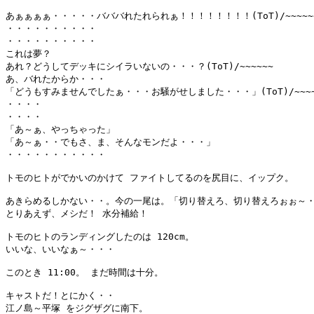
あぁぁぁぁ・・・・・バババれたれられぁ！！！！！！！！(ToT)/~~~~~~~~~
・・・・・・・・・・

・・・・・・・・・・

これは夢？

あれ？どうしてデッキにシイラいないの・・・？(ToT)/~~~~~~

あ、バれたからか・・・

「どうもすみませんでしたぁ・・・お騒がせしました・・・」(ToT)/~~~~~
・・・・

・・・・

「あ～ぁ、やっちゃった」

「あ～ぁ・・でもさ、ま、そんなモンだよ・・・」

・・・・・・・・・・・

トモのヒトがでかいのかけて ファイトしてるのを尻目に、イップク。

あきらめるしかない・・。今の一尾は。「切り替えろ、切り替えろぉぉ～・
とりあえず、メシだ！ 水分補給！

トモのヒトのランディングしたのは 120cm。

いいな、いいなぁ～・・・

このとき 11:00。 まだ時間は十分。

キャストだ！とにかく・・

江ノ島～平塚 をジグザグに南下。
