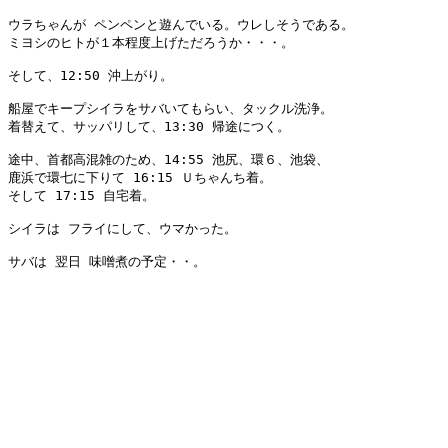
ウラちゃんが ペンペンと遊んでいる。ウレしそうである。

ミヨシのヒトが１本程度上げただろうか・・・。

そして、12:50 沖上がり。

船屋でキープシイラをサバいてもらい、タックル洗浄。

着替えて、サッパリして、13:30 帰途につく。

途中、首都高混雑のため、14:55 池尻、環６、池袋、

鹿浜で環七に下りて 16:15 Ｕちゃんち着。

そして 17:15 自宅着。

シイラは フライにして、ウマかった。

サバは 翌日 味噌煮の予定・・。
