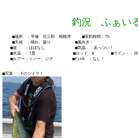
釣況 ふぁいる Vo
    ■場所　：平塚　庄三郎　相模湾　   ■実釣時間：7h

    ■天候　：晴れ、曇り 　    　　■風向き：

　　■波：　：ほぼなし       　  　■気温　：あっつい！

　　■水温　：?度　　　　　  　  　■ロッド：6　　  　■ライン・・20lb
　　■ルアー：ミノー、ジグ　　　   ■Fish　：なし！
