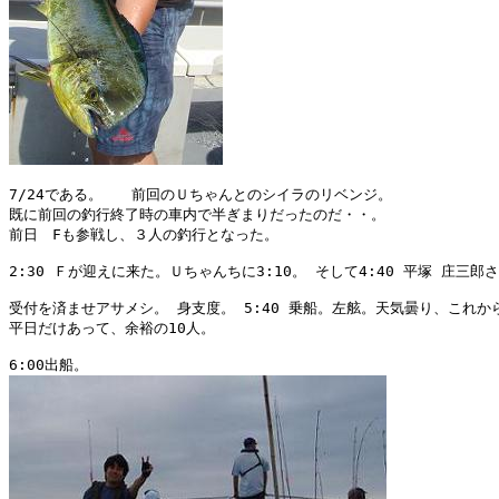
7/24である。　　前回のＵちゃんとのシイラのリベンジ。

既に前回の釣行終了時の車内で半ぎまりだったのだ・・。

前日　Fも参戦し、３人の釣行となった。

2:30 Ｆが迎えに来た。Ｕちゃんちに3:10。 そして4:40 平塚 庄三郎
受付を済ませアサメシ。 身支度。 5:40 乗船。左舷。天気曇り、これか
平日だけあって、余裕の10人。
