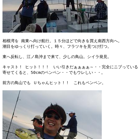
相模湾を 南東へ向け航行。１５分ほどで向きを買え南西方向へ。

潮目をゆっくり打っていく。時々、フラツキを見つけ打つ。

東へ反転し、江ノ島沖まで来て、少しの鳥山。シイラ発見。

キャスト！ ヒット！！！　いい引きだぁぁぁぁ～・・完全にニブっている・
寄せてくると、50cmのペンペン・・でもウレしい・・。

前方の鳥山でも Ｕちゃんヒット！！　これもペンペン。
