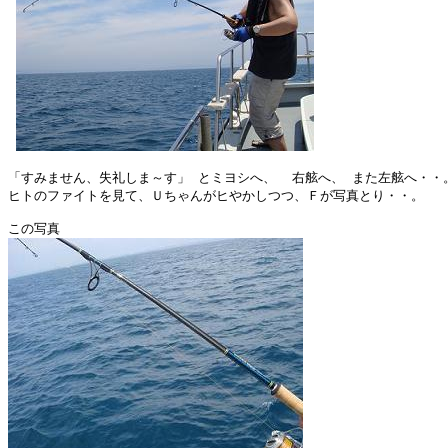
「すみません、失礼しま～す」 とミヨシへ、  右舷へ、 また左舷へ・・。
ヒトのファイトを見て、Ｕちゃんがヒやかしつつ、Ｆが写真とり・・。
