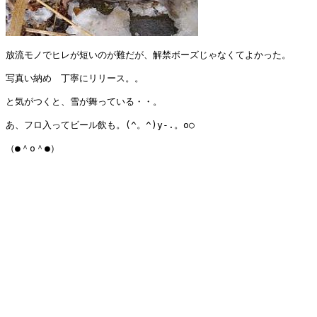
放流モノでヒレが短いのが難だが、解禁ボーズじゃなくてよかった。

写真い納め　丁寧にリリース。。

と気がつくと、雪が舞っている・・。

あ、フロ入ってビール飲も。(^。^)y-.。o○

（●＾o＾●）
