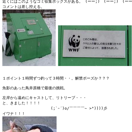
近くにはこのようなゴミ収集ボックスがある。 (ーー;)　(ーー;)　(ーー;
１ポイント１時間ずつ釣って３時間・・。解禁ボーズか？？？

魚影のあった鳥井原橋で最後の挑戦。

左岸から遠めにキャストして、リトリーブ・・・

と、きました！！！！　　

　　　　　　　　　　　　 (;`ｰ´)o/￣￣￣￣~ >°))))彡
