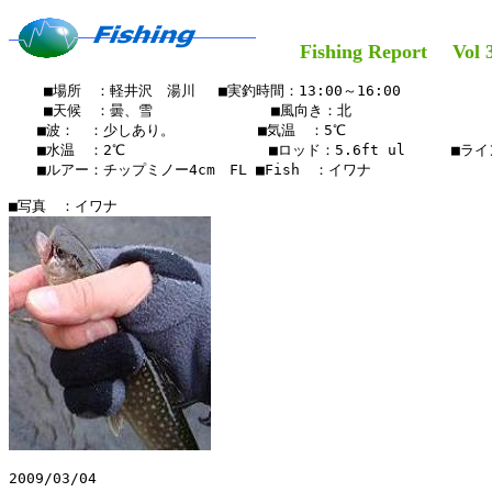
Fishing Report Vol 
    ■場所　：軽井沢　湯川　 ■実釣時間：13:00～16:00

    ■天候　：曇、雪　   　    　　■風向き：北

　　■波：　：少しあり。 　　　  　■気温　：5℃

　　■水温　：2℃ 　　　　　  　  　■ロッド：5.6ft ul　  　■ライン
　　■ルアー：チップミノー4cm　FL ■Fish　：イワナ

2009/03/04
