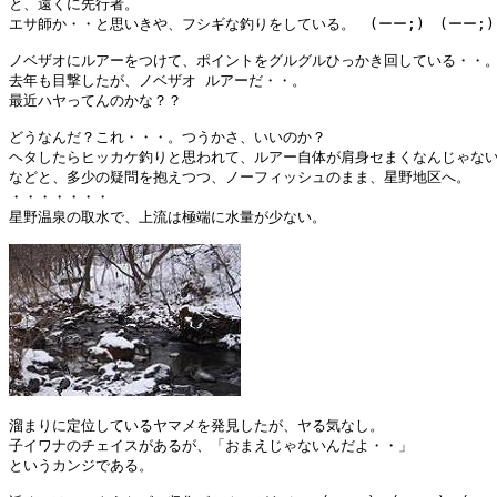
と、遠くに先行者。　

エサ師か・・と思いきや、フシギな釣りをしている。　(ーー;)　(ーー;)　
ノベザオにルアーをつけて、ポイントをグルグルひっかき回している・・。
去年も目撃したが、ノベザオ ルアーだ・・。

最近ハヤってんのかな？？

どうなんだ？これ・・・。つうかさ、いいのか？

ヘタしたらヒッカケ釣りと思われて、ルアー自体が肩身セまくなんじゃない
などと、多少の疑問を抱えつつ、ノーフィッシュのまま、星野地区へ。

・・・・・・・

星野温泉の取水で、上流は極端に水量が少ない。

溜まりに定位しているヤマメを発見したが、ヤる気なし。

子イワナのチェイスがあるが、「おまえじゃないんだよ・・」

というカンジである。
