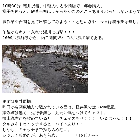
10時30分 軽井沢着。中軽のつるや商店で、年券購入。

様子を伺うと、解禁当初はよかったがこのところあまりパっとしないようで
農作業の合間を見て出撃してみよう・・と思いきや、今日は農作業は無し。
午後からキアイ入れて湯川に出撃！！！

2009渓流解禁から、約二週間遅れての渓流出撃である。

まずは鳥井原橋。

昨日から関東地方で騒がれている雪は、軽井沢では10cm程度。

踏み跡は無く、先行者無し。足元に気をつけてキャスト。

橋上流左岸を攻めていると、　チェイスあり！！！　いるじゃん！！！

タルみをトゥイッチすると　バイトあり！！

しかし、キャッチまで持ち込めない。

シツこく攻めたが、あきらめ。　　　　(ToT)/~~~
