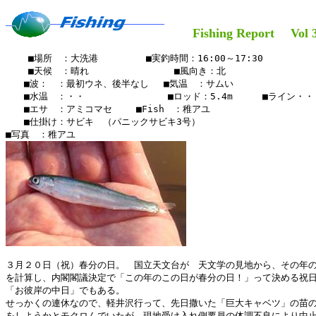
Fishing Report Vol 
    ■場所　：大洗港　　　　  ■実釣時間：16:00～17:30

    ■天候　：晴れ　　   　    　　■風向き：北

　　■波：　：最初ウネ、後半なし 　■気温　：サムい

　　■水温　：・・ 　　　　  　  　■ロッド：5.4m　  　■ライン・・

　　■エサ　：アミコマセ　　 ■Fish　：稚アユ　

　　■仕掛け：サビキ　（パニックサビキ3号）　　　　　　 　

３月２０日（祝）春分の日。　国立天文台が　天文学の見地から、その年の
を計算し、内閣閣議決定で「この年のこの日が春分の日！」って決める祝日
「お彼岸の中日」でもある。

せっかくの連休なので、軽井沢行って、先日撒いた「巨大キャベツ」の苗の
をしようかとモクロんでいたが、現地受け入れ側要員の体調不良により中止