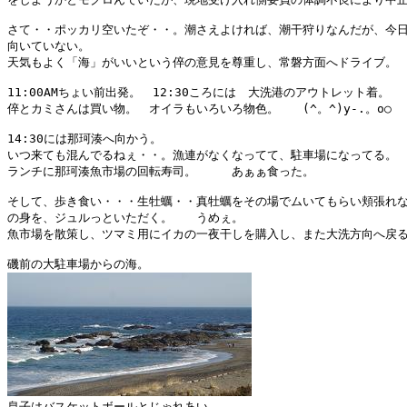
さて・・ポッカリ空いたぞ・・。潮さえよければ、潮干狩りなんだが、今日
向いていない。

天気もよく「海」がいいという倅の意見を尊重し、常磐方面へドライブ。

11:00AMちょい前出発。　12:30ころには　大洗港のアウトレット着。

倅とカミさんは買い物。　オイラもいろいろ物色。　　(^。^)y-.。o○

14:30には那珂湊へ向かう。

いつ来ても混んでるねぇ・・。漁連がなくなってて、駐車場になってる。

ランチに那珂湊魚市場の回転寿司。　　　あぁぁ食った。

そして、歩き食い・・・生牡蠣・・真牡蠣をその場でムいてもらい頬張れな
の身を、ジュルっといただく。　　うめぇ。

魚市場を散策し、ツマミ用にイカの一夜干しを購入し、また大洗方向へ戻る