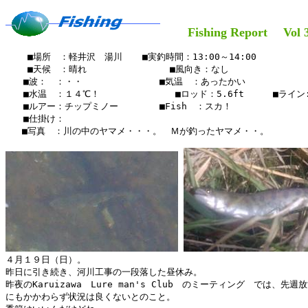
Fishing Report Vol 3
    ■場所　：軽井沢　湯川　  ■実釣時間：13:00～14:00

    ■天候　：晴れ　　   　    　　■風向き：なし

　　■波：　：・・　　　　　　　 　■気温　：あったかい

　　■水温　：１４℃！　　　　  　  　■ロッド：5.6ft　  　■ライン:3
　　■ルアー：チップミノー　　　　 ■Fish　：スカ！　

　　■仕掛け：　　　　　　 　

   ■写真　：川の中のヤマメ・・・。　Ｍが釣ったヤマメ・・。

４月１９日（日）。

昨日に引き続き、河川工事の一段落した昼休み。

昨夜のKaruizawa　Lure man's Club　のミーティング　では、先週
にもかかわらず状況は良くないとのこと。
