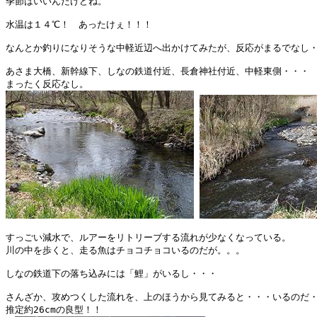
季節はいいんだけどね。

水温は１４℃！　あったけぇ！！！

なんとか釣りになりそうな中軽近辺へ出かけてみたが、反応がまるでなし・
あさま大橋、新幹線下、しなの鉄道付近、長倉神社付近、中軽東側・・・

すっごい減水で、ルアーをリトリーブする流れが少なくなっている。

川の中を歩くと、走る魚はチョコチョコいるのだが。。。

しなの鉄道下の落ち込みには「鯉」がいるし・・・

さんざか、攻めつくした流れを、上のほうから見てみると・・・いるのだ・
推定約26cmの良型！！
