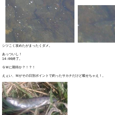
シツこく攻めたがまったくダメ。

あっついし！

14:00終了。

ＧＷに期待か？！？！

えぇい、Ｍがその日別ポイントで釣ったサカナだけど載せちゃえ！。
