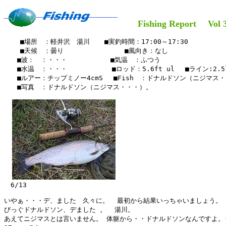
Fishing Report Vol 3
    ■場所　：軽井沢　湯川　  ■実釣時間：17:00～17:30　

    ■天候　：曇り　　   　    　　■風向き：なし

　　■波：　：・・・　　　　　 　■気温　：ふつう

　　■水温　：・・・　　　　   　■ロッド：5.6ft ul 　■ライン:2.5l
　　■ルアー：チップミノー4cmS　 ■Fish　：ドナルドソン（ニジマス・
　　■写真　：ドナルドソン（ニジマス・・・）。

　6/13

いやぁ・・・デ、ました　久々に。  最初から結果いっちゃいましょう。

びっぐドナルドソン、デました 。  湯川。

あえてニジマスとは言いません。 体躯から・・ドナルドソンなんですよ。(