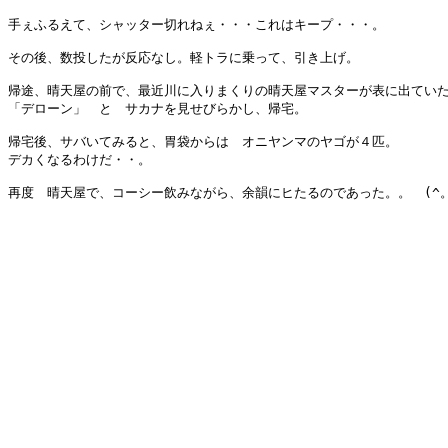
手ぇふるえて、シャッター切れねぇ・・・これはキープ・・・。

その後、数投したが反応なし。軽トラに乗って、引き上げ。

帰途、晴天屋の前で、最近川に入りまくりの晴天屋マスターが表に出ていた
「デローン」　と　サカナを見せびらかし、帰宅。

帰宅後、サバいてみると、胃袋からは　オニヤンマのヤゴが４匹。

デカくなるわけだ・・。

再度　晴天屋で、コーシー飲みながら、余韻にヒたるのであった。。　(^。^)