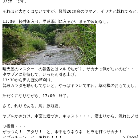
37cm　です。

それほど大きくはないですが、普段20cm台のヤマメ、イワナと戯れてると、
晴天屋のマスター　の報告とはマルでちがく、サカナっ気がないのだ・・

夕マヅメに期待して、いったん引き上げ。

13:30から田んぼの草刈り。

普段カラダを動かしてないと、やっぱキツいですわ。草刈機のおもてぇし、
汗だくになりながら、17:00　終了。

さて、釣りである。鳥井原堰堤。

ヤブをかき分け、水面に近づき、キャスト・・・。溜まりから、流れにノせ
３投目・・・

がっつん！　アタリ！　と、水中をウネウネ　ヒラを打つサカナ！

とプッチーン　と　キれた！！！　　　　　　　　　　　　　　　＼(◎o◎)