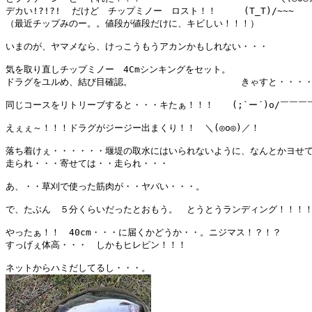
デカい!?!?!  だけど　チップミノー　ロスト！！　　　(T_T)/~~~

（最近チップみのー。。値段が値段だけに、キビしい！！！）

いまのが、ヤマメなら、けっこうもうアカンかもしれない・・・

気を取り直しチップミノー　4Cmシンキングをセット。

ドラグをユルめ、結び目確認。　　　　　　　　　　　　きゃすと・・・・
同じコースをリトリーブすると・・・キたぁ！！！　　(;`ー´)o/￣￣￣￣~  
えぇぇ～！！！ドラグがジージー出まくり！！　＼(◎o◎)／！　

落ち着けぇ・・・・・・堰堤の取水にはいられないように、なんとかヨせて
走られ・・・寄せては・・走られ・・・

あ、・・草刈で使った筋肉が・・ヤバい・・・。

で、たぶん　５分くらいだったとおもう。　とうとうランディング！！！！
やったぁ！！　40cm・・・に届くかどうか・・。ニジマス！？！？

すっげぇ体高・・・　しかもヒレピン！！！
