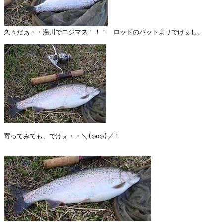
久々だぁ・・湯川でニジマス！！！　ロッドのバットよりでけぇし。

寄ってみても、でけぇ・・＼(◎o◎)／！　
