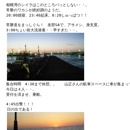
　相模湾のシイラはこのところパっとしない・・。

　常磐のワカシが絶好調のようだ。

　20:00就寝、23:40起床。0:20しゅっぱつ！！

　常磐道をまっしぐら！　友部SAで、アサメシ、身支度。

　3:00ちょい前大洗港着・・早すぎた・・。

　集合時間　4:30まで休憩。。　　山正さんの駐車スペースに車が集まって
　今日は４人・・。

　受付を済ませ、乗船。

　4:45出撃！！！

  日の出である！
