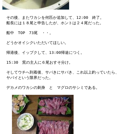
　その後、またワカシを何匹か追加して、12:00　終了。

　船長には１８尾と申告したが、ホントは２４尾だった。

　船中　TOP　73尾　・・。

　どうかオイシクいただいてほしい。

　帰港後、イップクして、13:00帰途につく。

　15:30　窯の主人に６尾おすそ分け。

　そしてウチへ到着後、サバきにサバき、これ以上釣っていたら、

　ヤバイという限界だった。

　デカメのワカシの刺身　と　マグロのサシミである。
