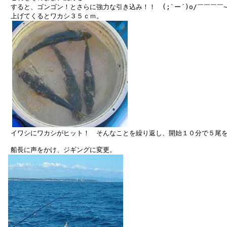
　すると、ゴンゴン！とさらに強力な引き込み！！　(;`ー´)o/￣￣￣￣~   
　上げてくるとワカシ３５ｃｍ。

　イワシにワカシがヒット！　そんなことを繰り返し、開始１０分で５尾を
　船長に声をかけ、ジギングに変更。
