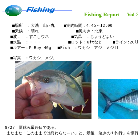
Fishing Report Vol 3
    ■場所　：大洗　山正丸　  ■実釣時間：4:45～12:00

    ■天候　：晴れ　　   　    　　■風向き：北東

　　■波：　：すこしウネ　　　　 　■気温　：ちょうどよい

　　■水温　：・・・　　　　   　■ロッド：6ftなど 　　■ライン:20lb
　　■ルアー：P-Boy 40g　 ■Fish　：ワカシ、アジ、メジ!!

　　■写真　：ワカシ、メジ。

 8/27　夏休み最終日である。

　またまた「このままでは終わらな～い」と、最後「泣きの１釣行」を慣行