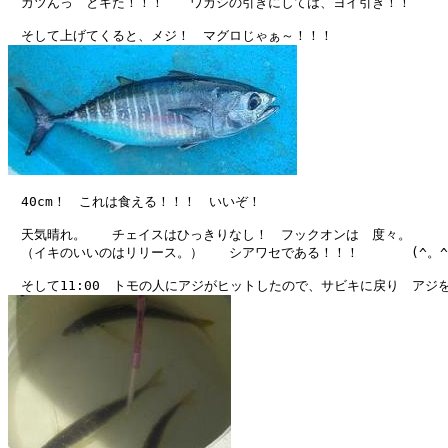
　ガツんっ　とキた！！！　　ワカシの引きにしては、ヨイ引き！！

　40cm！　これは食える！！！　いいぞ！

　天気晴れ。　　チェイスはひっきりなし！　フックオンは　度々。

　（イキのいいのはリリース。）　　シアワセである！！！　　　　(^。^)y