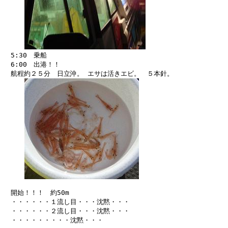
　5:30　乗船

　6:00　出港！！

　航程約２５分　日立沖。 エサは活きエビ。　５本針。

　開始！！！　約50m

　・・・・・・１流し目・・・沈黙・・・

　・・・・・・２流し目・・・沈黙・・・

　・・・・・・・・・沈黙・・・
