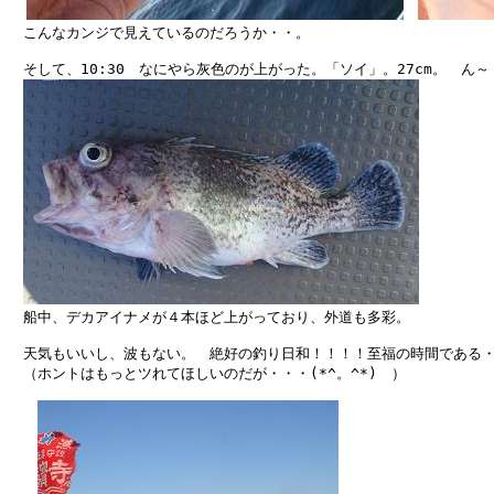
　こんなカンジで見えているのだろうか・・。

　そして、10:30　なにやら灰色のが上がった。「ソイ」。27cm。　ん～
　船中、デカアイナメが４本ほど上がっており、外道も多彩。

　天気もいいし、波もない。　絶好の釣り日和！！！！至福の時間である・
　（ホントはもっとツれてほしいのだが・・・(*^。^*)　）
