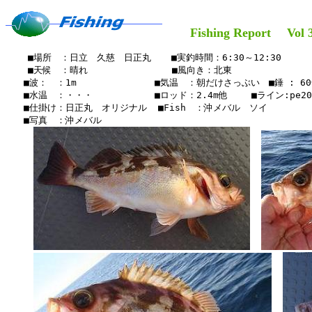
Fishing Report Vol 3
    ■場所　：日立　久慈　日正丸　  ■実釣時間：6:30～12:30

    ■天候　：晴れ　　   　    　　■風向き：北東

　　■波：　：1m　　　　　　　 　■気温　：朝だけさっぶい　■錘 : 60
　　■水温　：・・・　　　　   　■ロッド：2.4m他 　　■ライン:pe20l
　　■仕掛け：日正丸　オリジナル  ■Fish　：沖メバル　ソイ

　　■写真　：沖メバル
