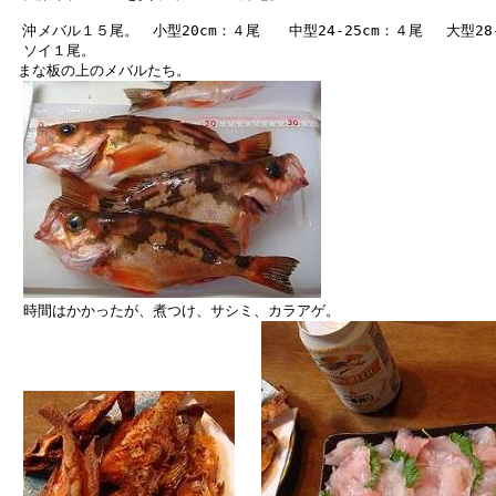
　沖メバル１５尾。　小型20cm：４尾　　中型24-25cm：４尾　 大型28-
　ソイ１尾。

 まな板の上のメバルたち。

　時間はかかったが、煮つけ、サシミ、カラアゲ。
