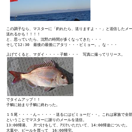
　この調子なら、マスターに「釣れたら、送りますよ・・」と送信したメー
　送れるかも！！！！

　と、思っていたら、沈黙の時間が多くなってきた・・・

　そして12:30　最後の最後にアタリ・・・ビミョー。。な・・・

　上げてくると、マダイ・・・・子鯛・・・　写真に撮ってリリース。

　でタイムアップ！！

　子鯛に始まり子鯛に終わった。　

　１５尾・・・・ん～・・・・送るにはビミョーだ・・。これは家族で全部
　ということでマスターに謝りのメールを送信。

　13:00帰港。　片づけをして、ｱﾗ汁いただいて、14:00帰途についた。

　大葉や、ビールを買って　16:00帰宅。
