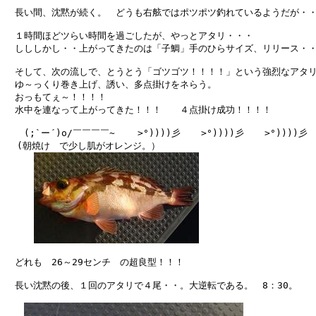
　長い間、沈黙が続く。　どうも右舷ではポツポツ釣れているようだが・・
　１時間ほどツらい時間を過ごしたが、やっとアタリ・・・

　しししかし・・上がってきたのは「子鯛」手のひらサイズ、リリース・・(To
　そして、次の流しで、とうとう「ゴツゴツ！！！！」という強烈なアタリ
　ゆ～っくり巻き上げ、誘い、多点掛けをネらう。

　おっもてぇ～！！！！

　水中を連なって上がってきた！！！　　４点掛け成功！！！！

　　(;`ー´)o/￣￣￣￣~    >°))))彡　  >°))))彡　  >°))))彡　 
  (朝焼け　で少し肌がオレンジ。）

　どれも　26～29センチ　の超良型！！！

　長い沈黙の後、１回のアタリで４尾・・。大逆転である。　8：30。
