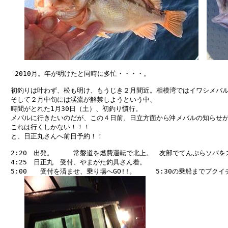
　 2010月。年が明けたと同時に多忙・・・・。

　初釣りは叶わず、松も明け、もうじき２月間近。相模湾ではイワシメバル
　そして２月中旬には渓流が解禁しようという中、

　時間がとれた1月30日（土）、初釣り慣行。

　メバルに行きたいのだが、この４日前、日立方面から沖メバルの知らせが
　これは行くしかない！！！

　と、日正丸さんへ前日予約！！　　

　2:20　出発。　　　常磐道を燃費運転で北上。　友部でてんぷらソバを
　4:25　日正丸　受付、やまがた釣具さん着。

　5:00　　受付を済ませ、乗り場へGO!!。　　　5:30の乗船までプクイチ。