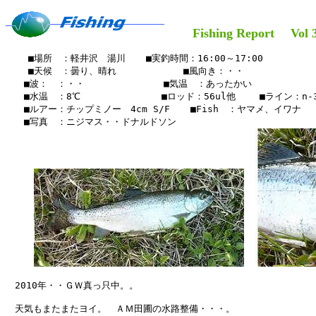
Fishing Report Vol 3
    ■場所　：軽井沢　湯川　  ■実釣時間：16:00～17:00

    ■天候　：曇り、晴れ   　    　　■風向き：・・

　　■波：　：・・　　　　　　　 　■気温　：あったかい

　　■水温　：8℃　　　　　　   　■ロッド：56ul他 　　■ライン：n-3 
　　■ルアー：チップミノー　4cm S/F　  ■Fish　：ヤマメ、イワナ

　　■写真　：ニジマス・・ドナルドソン

　2010年・・ＧＷ真っ只中。。

　天気もまたまたヨイ。　ＡＭ田圃の水路整備・・・。
