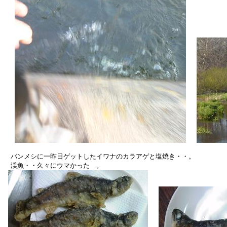
　バンメシに一昨日ゲットしたイワナのカラアゲと塩焼き・・。

　渓魚・・久々にウマかった　。
