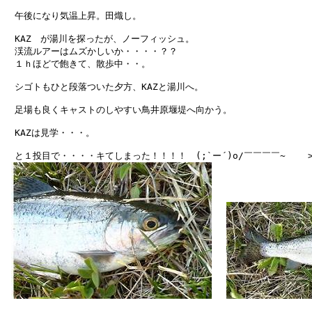
　午後になり気温上昇。田熾し。

　KAZ　が湯川を探ったが、ノーフィッシュ。

　渓流ルアーはムズかしいか・・・・？？

　１ｈほどで飽きて、散歩中・・。

　シゴトもひと段落ついた夕方、KAZと湯川へ。

　足場も良くキャストのしやすい鳥井原堰堤へ向かう。

　KAZは見学・・・。

　と１投目で・・・・キてしまった！！！！　(;`ー´)o/￣￣￣￣~    >°