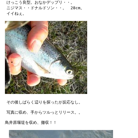
　けっこう良型。おなかデップリ・・。

　ニジマス・・ドナルドソン・・。　28cm。

　イイねぇ。

　その後しばらく辺りを探ったが反応なし。

　写真に収め、手からツルっとリリース。。

 鳥井原堰堤を収め、撤収！！
