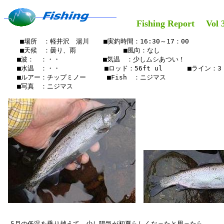
Fishing Report Vol 3
    ■場所　：軽井沢　湯川　  ■実釣時間：16:30～17：00

    ■天候　：曇り、雨   　    　　■風向：なし

　　■波：　：・・　　　　　 　■気温　：少しムシあつい！　

　　■水温　：・・　　　　   　■ロッド：56ft ul   　　■ライン：3

　　■ルアー：チップミノー　　  ■Fish　：ニジマス

　　■写真　：ニジマス

　5月の低温を乗り越えて、少し陽気が初夏らしくなったと思ったら
