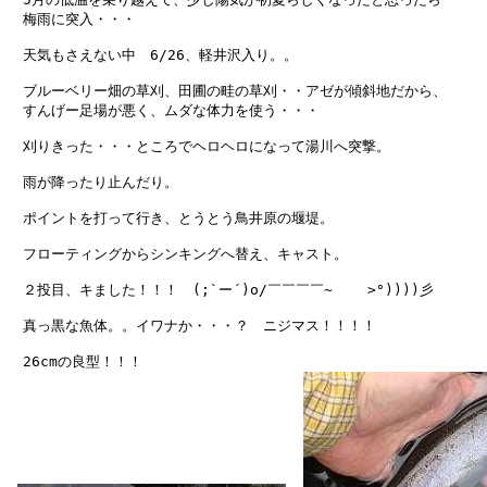
　梅雨に突入・・・

　天気もさえない中　6/26、軽井沢入り。。

　ブルーベリー畑の草刈、田圃の畦の草刈・・アゼが傾斜地だから、

　すんげー足場が悪く、ムダな体力を使う・・・

　刈りきった・・・ところでヘロヘロになって湯川へ突撃。

　雨が降ったり止んだり。

　ポイントを打って行き、とうとう鳥井原の堰堤。

　フローティングからシンキングへ替え、キャスト。

　２投目、キました！！！　(;`ー´)o/￣￣￣￣~    >°))))彡

　真っ黒な魚体。。イワナか・・・？　ニジマス！！！！

　26cmの良型！！！
