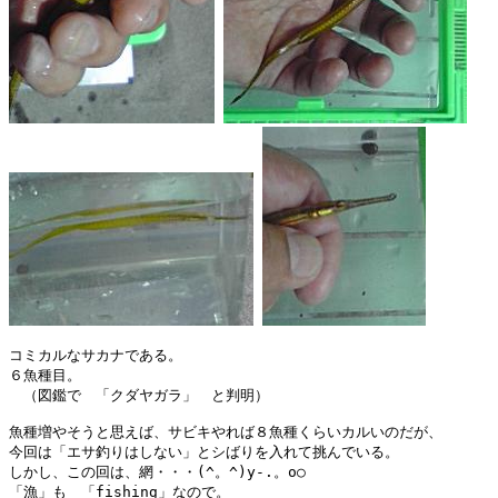
コミカルなサカナである。

６魚種目。

　（図鑑で　「クダヤガラ」　と判明）

魚種増やそうと思えば、サビキやれば８魚種くらいカルいのだが、

今回は「エサ釣りはしない」とシばりを入れて挑んでいる。

しかし、この回は、網・・・(^。^)y-.。o○

「漁」も　「fishing」なので。
