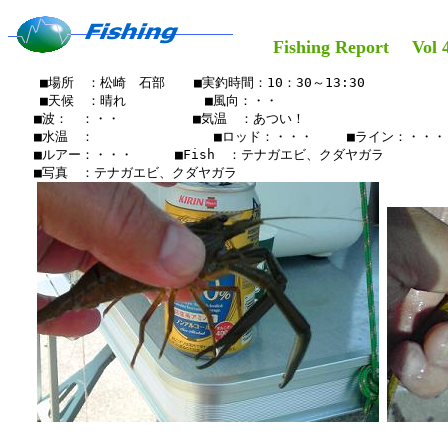
Fishing Report Vol 4
    ■場所　：松崎　石部　  ■実釣時間：10：30～13:30

    ■天候　：晴れ 　    　　■風向：・・

　　■波：　：・・　　　　 　■気温　：あつい！

　　■水温　：　　　　　　　  　■ロッド：・・・ 　　■ライン：・・・

　　■ルアー：・・・　　  ■Fish　：テナガエビ、クダヤガラ

　　■写真　：テナガエビ、クダヤガラ
