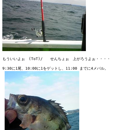
もういいよぉ　(ToT)/　　せんちょぉ　上がろうよぉ・・・・

9:30に1尾、10:00に1をゲットし、11:00 までに4メバル。
