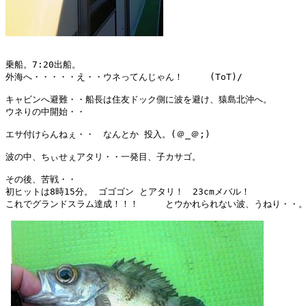
乗船。7:20出船。

外海へ・・・・・え・・ウネってんじゃん！　　　(ToT)/

キャビンへ避難・・船長は住友ドック側に波を避け、猿島北沖へ。

ウネりの中開始・・

エサ付けらんねぇ・・　なんとか 投入。(＠_＠;)

波の中、ちぃせぇアタリ・・一発目、子カサゴ。

その後、苦戦・・

初ヒットは8時15分。 ゴゴゴン とアタリ！　23cmメバル！

これでグランドスラム達成！！！　　　とウかれられない波、うねり・・。