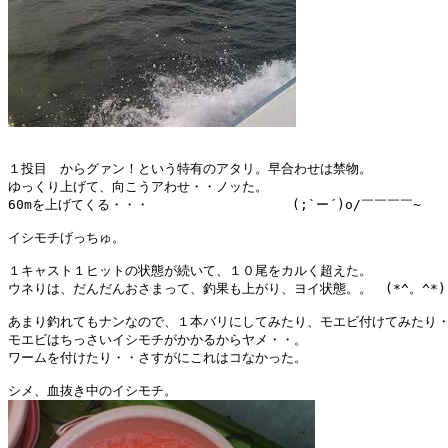
１投目　からグァン！という特有のアタリ。早合わせは禁物。

ゆっくり上げて、向こうアわせ・・ノッた。

60mを上げてくる・・・　　　　　　　　　　　(;`ー´)o/￣￣￣￣~    >
イシモチげっちゅ。

１キャスト１ヒットの状態が続いて、１０尾をカルく超えた。

ウネりは、だんだんおさまって、釣果も上がり、ヨイ状態。。　(*^。^*)

あまり釣れてもナンなので、１本バリにしてみたり、モエビ付けてみたり・
モエビはちっさいイシモチがかかるからヤメ・・。

ワームを付けたり・・さすがにこれはコなかった。
