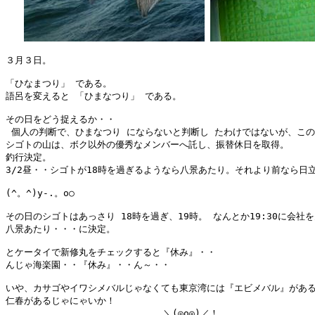
３月３日。

「ひなまつり」 である。

語呂を変えると 「ひまなつり」 である。

その日をどう捉えるか・・

 個人の判断で、ひまなつり にならないと判断し たわけではないが、この
シゴトの山は、ボク以外の優秀なメンバーへ託し、振替休日を取得。

釣行決定。

3/2昼・・シゴトが18時を過ぎるようなら八景あたり。それより前なら日立
(^。^)y-.。o○

その日のシゴトはあっさり 18時を過ぎ、19時。 なんとか19:30に会社を
八景あたり・・・に決定。

とケータイで新修丸をチェックすると『休み』・・

んじゃ海楽園・・『休み』・・ん～・・

いや、カサゴやイワシメバルじゃなくても東京湾には『エビメバル』がある
仁春があるじゃにゃいか！

                            ＼(◎o◎)／！
