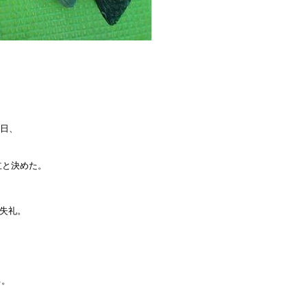
日、

と決めた。

失礼。

。
