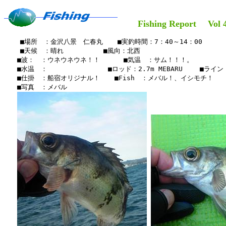
Fishing Report Vol 4
    ■場所　：金沢八景　仁春丸　  ■実釣時間：7：40～14：00

    ■天候　：晴れ 　    　　■風向：北西

　　■波：　：ウネウネウネ！！　　 　■気温　：サム！！！。

　　■水温　：　　　　　　　  　■ロッド：2.7m MEBARU 　　■ライン：2
　　■仕掛　：船宿オリジナル！　  ■Fish　：メバル！、イシモチ！

　　■写真　：メバル
