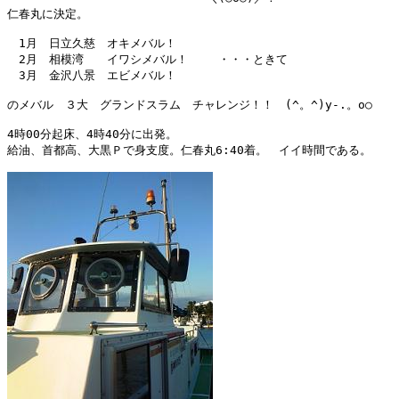
仁春丸に決定。

　1月　日立久慈　オキメバル！

　2月　相模湾　　イワシメバル！　 　・・・ときて

　3月　金沢八景　エビメバル！　

のメバル　３大　グランドスラム　チャレンジ！！　(^。^)y-.。o○

4時00分起床、4時40分に出発。

給油、首都高、大黒Ｐで身支度。仁春丸6:40着。　イイ時間である。
