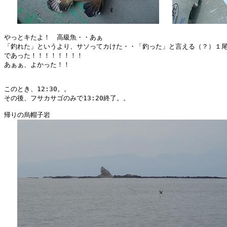
やっとキたよ！　高級魚・・あぁ

「釣れた」というより、サソってカけた・・「釣った」と言える（？）１尾
であった！！！！！！！！

あぁぁ、よかった！！

このとき、12:30。。

その後、フサカサゴのみで13:20終了。。

帰りの烏帽子岩
