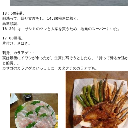
13：50帰港。

顔洗って、帰り支度をし、14:30帰途に着く。

高速順調。

16:30には　サシミのツマと大葉を買うため、地元のスーパーにいた。

17:00帰宅。

片付け、さばき。

刺身、カラアゲ・・

実は最後にイワシが余ったが、生簀に写そうとしたら、「持って帰るか逃が
と船長。。

カサゴのカラアゲといっしょに　カタクチのカラアゲも。
