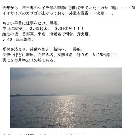
去年から、庄三郎のシイラ船の季節に別船で出ていた「カサゴ船」・・・気
イイサイズのカサゴが上がっており、外道も豊富・・決定・・。

ちょい早目に仕事をヒけ、帰宅。

早目に就寝し、2:45起床。　3:30出発！！！

給油の後、首都高、東名　海老名で朝食、身支度。

5:40　庄三郎着。

受付を済ませ、装備を整え、新港へ。　乗船。

左舷中ほどに着座。右舷５名、左舷４名、計９名　6:25出港！！

実に２カ月半ぶりの船である。
