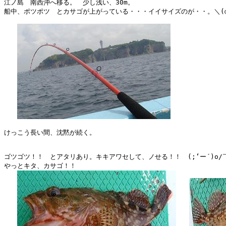
江ノ島　南西沖へ移る。　少し浅い、30m。

船中、ポツポツ　とカサゴが上がっている・・・イイサイズのが・・。＼(◎o
けっこう長い間、沈黙が続く。

ゴツゴツ！！　とアタリあり。キキアワセして、ノせる！！　(;‘ー´)o/￣￣￣
やっとキタ、カサゴ！！
