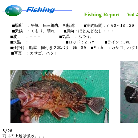
Fishing Report Vol 4
    ■場所　：平塚　庄三郎丸　相模湾　  ■実釣時間：7:00～13：20

    ■天候　：くもり、晴れ  　■風向：ほとんどなし・・・

　　■波：　：・・・　　　　 ■気温　：ふつう。

　　■水温　：　　　　　　　  　■ロッド：2.7m 　　■ライン：3PE 

　　■仕掛け：船屋　同付き２本バリ　錘　50  ■Fish　：カサゴ、ハタ!

  　■写真　：カサゴ、ハタ!

5/26

前回の上越は惨敗。。。
