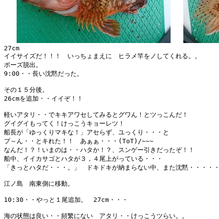
27cm

イイサイズだ！！！　いっちょまえに　ヒラメ竿をノしてくれる。。

ボーズ脱出。

9:00・・長い沈黙だった。

その１５分後。

26cmを追加・・イイぞ！！

軽いアタリ・・でキキアワセしてみるとグワん！とツっこんだ！

グイグイもってく！けっこうキョーレツ！

船長が「ゆっくりマキな！」アセらず、ユっくり・・・と

プ～ん・・とキれた！！　あぁぁ・・・(ToT)/~~~

なんだ！？！いまのは・・ハタか！？、スンゲー引きだったぞ！！

船中、イイカサゴとハタが３，４尾上がっている・・・

「きっとハタだ・・・。」　ドキドキが納まらない中、また沈黙・・・・・
江ノ島　南東側に移動。

10:30・・やっと１尾追加。　27cm・・・

海の状態は良い・・頻繁にない　アタリ・・けっこうツらい。。
