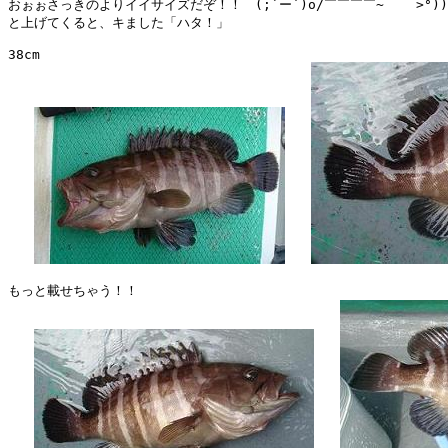
おぉぉさっきのよりイイサイズだぞ！！　(;`ー´)o/￣￣￣￣~    >°)))
と上げてくると、キました「ハタ！」

38cm

もっと載せちゃう！！
