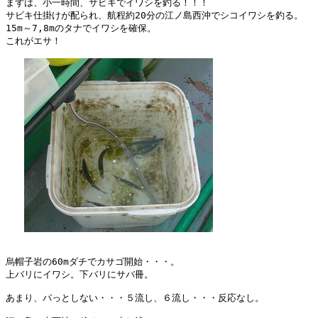
まずは、小一時間、サビキでイワシを釣る！！！

サビキ仕掛けが配られ、航程約20分の江ノ島西沖でシコイワシを釣る。

15m～7,8mのタナでイワシを確保。

これがエサ！

烏帽子岩の60mダチでカサゴ開始・・・。

上バリにイワシ。下バリにサバ冊。

あまり、パっとしない・・・５流し、６流し・・・反応なし。
