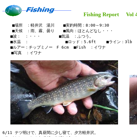
Fishing Report Vol 4
    ■場所　：軽井沢　湯川　  ■実釣時間：8:00～9:30

    ■天候　：雨、霧、曇り  　■風向：ほとんどなし・・・

　　■波：　：・・・　　　　 ■気温　：ふつう。

　　■水温　：　　　　　　　  　■ロッド：5.6ft 　　■ライン：3lb

　　■ルアー：チップミノー　F 6cm  ■Fish　：イワナ

  　■写真　：イワナ

6/11 テツ明けで、真昼間に少し寝て、夕方軽井沢。
