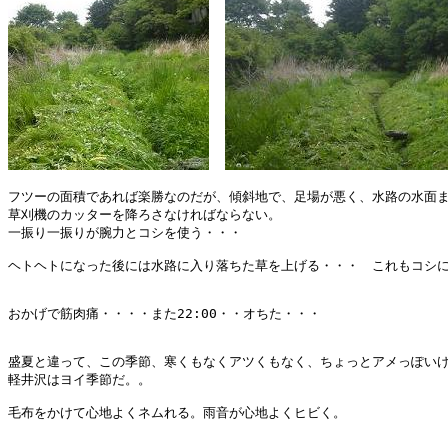
フツーの面積であれば楽勝なのだが、傾斜地で、足場が悪く、水路の水面ま
草刈機のカッターを降ろさなければならない。

一振り一振りが腕力とコシを使う・・・

ヘトヘトになった後には水路に入り落ちた草を上げる・・・　これもコシに
おかげで筋肉痛・・・・また22:00・・オちた・・・

盛夏と違って、この季節、寒くもなくアツくもなく、ちょっとアメっぽいけ
軽井沢はヨイ季節だ。。

毛布をかけて心地よくネムれる。雨音が心地よくヒビく。
