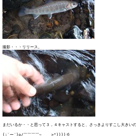
まだいるか・・と思って３，４キャストすると、さっきよりすこし大きいの
(;`ー´)o/￣￣￣￣~    >°))))彡
