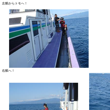
左舷からトモへ！

右舷へ！
