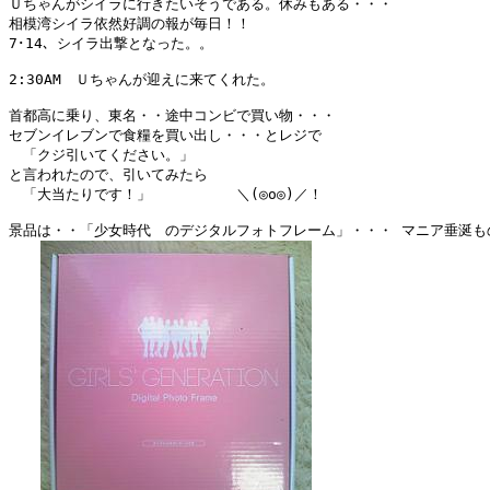
Ｕちゃんがシイラに行きたいそうである。休みもある・・・

相模湾シイラ依然好調の報が毎日！！

7･14、シイラ出撃となった。。

2:30AM　Ｕちゃんが迎えに来てくれた。

首都高に乗り、東名・・途中コンビで買い物・・・

セブンイレブンで食糧を買い出し・・・とレジで

　「クジ引いてください。」

と言われたので、引いてみたら

　「大当たりです！」　　　　　　＼(◎o◎)／！

景品は・・「少女時代　のデジタルフォトフレーム」・・・ マニア垂涎もの