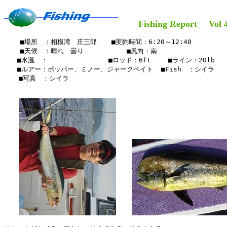
Fishing Report Vol 4
    ■場所　：相模湾　庄三郎　  ■実釣時間：6:20～12:40

    ■天候　：晴れ　曇り         　■風向：南

　　■水温　：　　　　　　　  　■ロッド：6ft 　　■ライン：20lb

　　■ルアー：ポッパー、ミノー、ジャークベイト  ■Fish　：シイラ

  　■写真　：シイラ　
