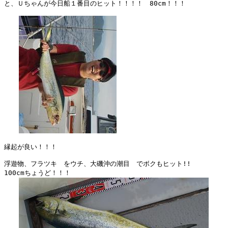
と、Ｕちゃんが今日船１番目のヒット！！！！　80cm！！！

縁起が良い！！！

浮遊物、フラツキ　をウチ、大磯沖の潮目　でボクもヒット!!

100cmちょうど！！！
