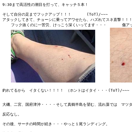
9:30まで高活性の潮目を打って、キャッチ５本！

そして自分の足までフックアップ！！！　　　　(ToT)/~~~

アタックしてきて、チョーシに乗ってアワせたら、ハズれてスネ直撃！！！
  　フック抜くのに一苦労、けっこう深くいってます・・・　　　　傷アッ
釣れてるから　イタくない！！！！ （ホントはイタイ・・・(ToT)/~~~　
大磯、二宮、国府津沖・・・・そして真鶴半島を望む、流れ藻では　マツダ
反応なし。

その後、サーチの時間が続き・・・やっと１尾ランディング。
