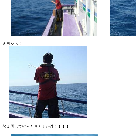
ミヨシへ！

船１周してやっとサカナが浮く！！！
