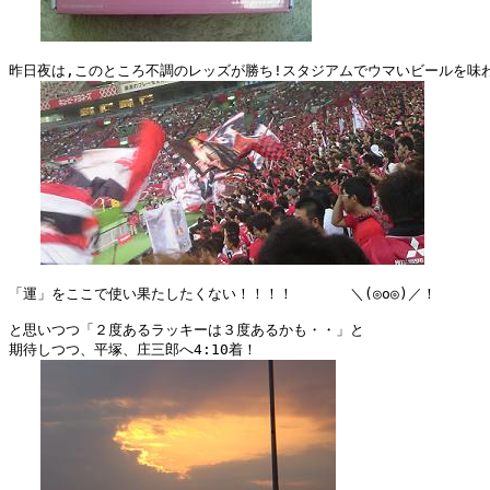
昨日夜は,このところ不調のレッズが勝ち!スタジアムでウマいビールを味わ
「運」をここで使い果たしたくない！！！！　　　　＼(◎o◎)／！

と思いつつ「２度あるラッキーは３度あるかも・・」と

期待しつつ、平塚、庄三郎へ4:10着！
