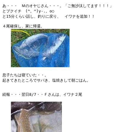
あ・・・　Ｍのオヤじさん・・・。「ご無沙汰してます！！！」

とプクイチ　(^。^)y-.。o○

と15分くらい話し、釣りに戻り、　イワナを追加！！

４尾確保し、家に帰還。

息子たちは寝ていた・・。

起きてきたところでサバき、塩焼きして朝ごはん。

続報・・・翌日8/7・・Ｆさんは、イワナ２尾
