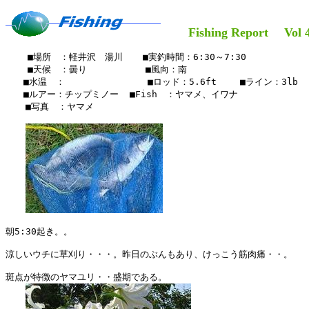
Fishing Report Vol 4
    ■場所　：軽井沢　湯川　  ■実釣時間：6:30～7:30

    ■天候　：曇り         　■風向：南

　　■水温　：　　　　　　　  　■ロッド：5.6ft 　　■ライン：3lb

　　■ルアー：チップミノー  ■Fish　：ヤマメ、イワナ

  　■写真　：ヤマメ　　

朝5:30起き。。

涼しいウチに草刈り・・・。昨日のぶんもあり、けっこう筋肉痛・・。

斑点が特徴のヤマユリ・・盛期である。
