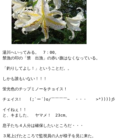
湯川へいってみる。　7：00。

禁漁の印の「禁　出漁」の赤い旗はなくなっている。

「釣りしてよし！」ということだ。。

しかも誰もいない！！！

蛍光色のチップミノーをチョイス！

チェイス!　　(;`ー´)o/￣￣￣￣~  ・・・　  >°))))彡

イイねぇ！！

と、キました、　ヤマメ！　23cm。

息子たち４人分は確保したいところだ・・・

３尾上げたところで監視員の人が様子を見に来た。
