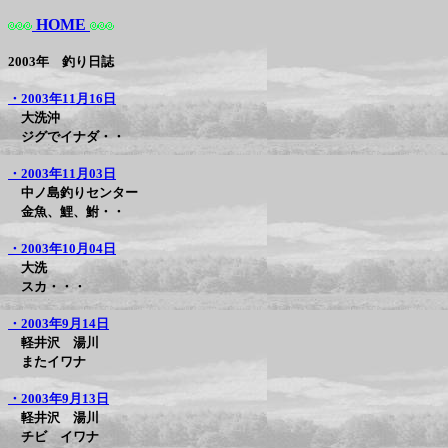
HOME
2003年 釣り日誌
・2003年11月16日
大洗沖
ジグでイナダ・・
・2003年11月03日
中ノ島釣りセンター
金魚、鯉、鮒・・
・2003年10月04日
大洗
スカ・・・
・2003年9月14日
軽井沢 湯川
またイワナ
・2003年9月13日
軽井沢 湯川
チビ イワナ