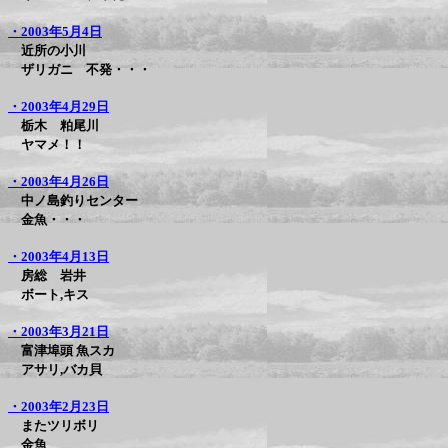
・2003年5月4日
近所の小川
ザリガニ 不発・・・
・2003年4月29日
栃木 粕尾川
ヤマメ！！
・2003年4月26日
中ノ島釣りセンター
金魚・・・
・2003年4月13日
房総 岩井
ボート,キス
・2003年3月21日
富津埠頭 魚スカ
アサリ,バカ貝
・2003年2月23日
またツリボリ
金魚