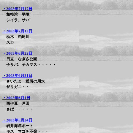
・2003年7月17日
相模湾 平塚
シイラ、サバ
・2003年7月12日
栃木 粕尾川
スカ
・2003年6月22日
日立 なぎさ公園
子サバ、子カマス・・・・・
・2003年6月21日
さいたま 近所の用水
ザリガニ・・
・2003年6月1日
西伊豆 戸田
さば・・・・・
・2003年5月24日
岩井海岸ボート
キス マゴチ不発・・・