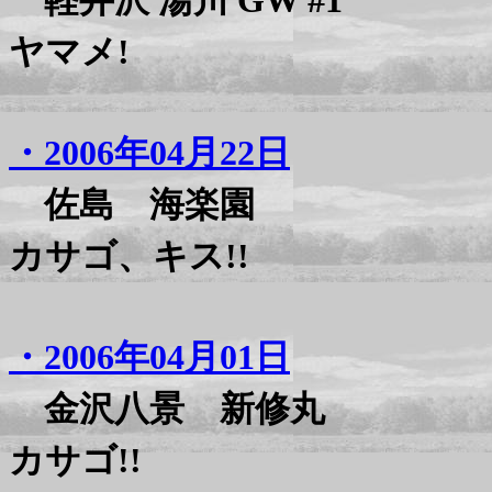
軽井沢 湯川 GW #1
ヤマメ!
・2006年04月22日
佐島 海楽園
カサゴ、キス!!
・2006年04月01日
金沢八景 新修丸
カサゴ!!