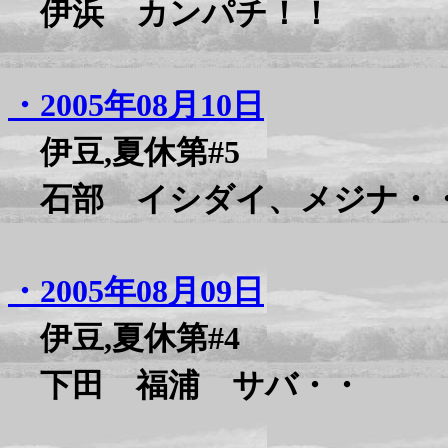
伊浜 カンパチ！！
・2005年08月10日
伊豆,夏休第#5
石部 イシダイ、メジナ・
・2005年08月09日
伊豆,夏休第#4
下田 福浦 サバ・・