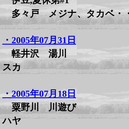
伊豆,夏休第#1
多々戸 メジナ、タカベ・
・2005年07月31日
軽井沢 湯川
スカ
・2005年07月18日
粟野川 川遊び
ハヤ