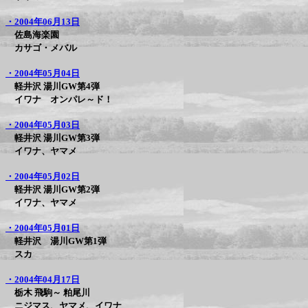
・2004年06月13日
佐島海楽園
カサゴ・メバル
・2004年05月04日
軽井沢 湯川GW第4弾
イワナ オンパレ～ド！
・2004年05月03日
軽井沢 湯川GW第3弾
イワナ、ヤマメ
・2004年05月02日
軽井沢 湯川GW第2弾
イワナ、ヤマメ
・2004年05月01日
軽井沢 湯川GW第1弾
スカ
・2004年04月17日
栃木 飛駒～ 粕尾川
ニジマス、ヤマメ、イワナ