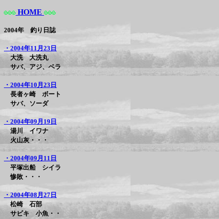
HOME
2004年 釣り日誌
・2004年11月23日
大洗 大洗丸
サバ、アジ、ベラ
・2004年10月23日
長者ヶ崎 ボート
サバ、ソーダ
・2004年09月19日
湯川 イワナ
火山灰・・・
・2004年09月11日
平塚出船 シイラ
惨敗・・・
・2004年08月27日
松崎 石部
サビキ 小魚・・